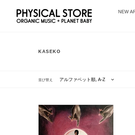
コ
ン
NEW AR
テ
ン
ツ
に
ス
キ
KASEKO
ッ
プ
す
る
並び替え
Frans
Abori
“Disi
na
Frans