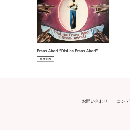
Abori”
Frans Abori “Disi na Frans Abori”
通
¥1,580
売り切れ
常
価
格
お問い合わせ
コンデ