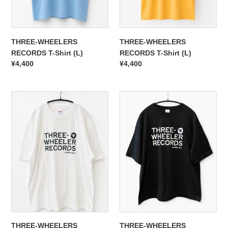
THREE-WHEELERS
THREE-WHEELERS
RECORDS T-Shirt (L)
RECORDS T-Shirt (L)
通
¥4,400
通
¥4,400
常
常
価
価
THREE-
格
THREE-
格
WHEELERS
WHEELERS
RECORDS
RECORDS
T-
T-
Shirt
Shirt
(XL)
(M)
THREE-WHEELERS
THREE-WHEELERS