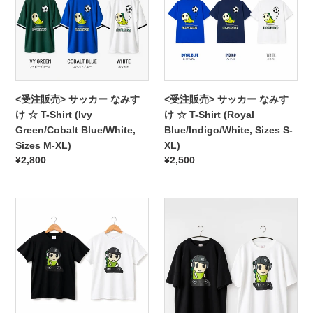
サ
サ
ッ
ッ
カ
カ
ー
ー
な
な
み
み
<受注販売> サッカー なみす
<受注販売> サッカー なみす
す
す
け ☆ T-Shirt (Ivy
け ☆ T-Shirt (Royal
け
け
Green/Cobalt Blue/White,
Blue/Indigo/White, Sizes S-
☆
☆
Sizes M-XL)
XL)
T-
T-
通
¥2,800
通
¥2,500
Shirt
Shirt
常
常
(Ivy
(Royal
価
価
Green/Cobalt
Blue/Indigo/White,
＜
格
＜
格
Blue/White,
Sizes
受
受
Sizes
S-
注
注
M-
XL)
販
販
XL)
売
売
＞
＞
DJ
DJ
な
な