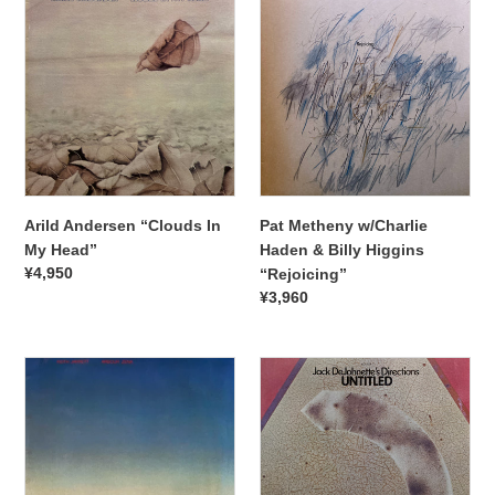
Andersen
Metheny
“Clouds
w/Charlie
In
Haden
My
&
Head”
Billy
Higgins
“Rejoicing”
Arild Andersen “Clouds In
Pat Metheny w/Charlie
My Head”
Haden & Billy Higgins
通
¥4,950
“Rejoicing”
常
通
¥3,960
価
常
格
価
Keith
Jack
格
Jarrett
DeJohnette's
“Arbour
Directions
Zena”
“Untitled”