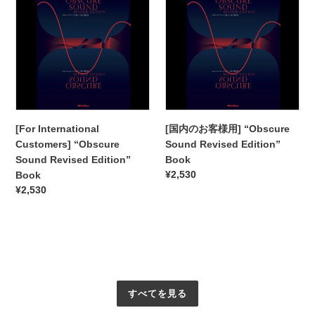
Customers]
の
“Obscure
お
Sound
客
Revised
様
Edition”
用]
Book
“Obscure
Sound
Revised
[For International
[国内のお客様用] “Obscure
Edition”
Customers] “Obscure
Sound Revised Edition”
Book
Sound Revised Edition”
Book
通
¥2,530
Book
常
通
¥2,530
価
常
格
価
格
すべてを見る