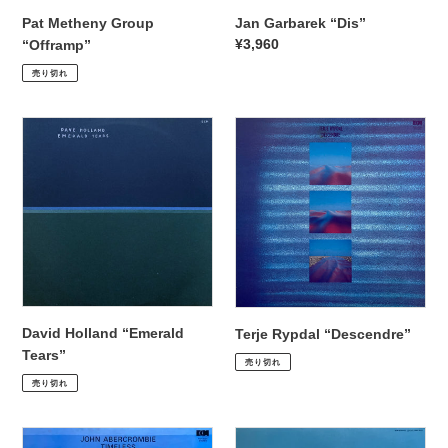
Pat Metheny Group
Jan Garbarek “Dis”
通
¥3,960
“Offramp”
通
¥4,950
常
売り切れ
常
価
価
格
David
Terje
格
Holland
Rypdal
“Emerald
“Descendre”
Tears”
David Holland “Emerald
Terje Rypdal “Descendre”
通
¥2,530
Tears”
売り切れ
通
¥2,200
常
売り切れ
常
価
価
格
John
Keith
格