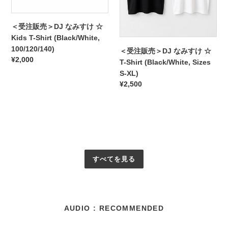
み
み
す
す
＜受注販売＞DJ なみすけ ☆
け
け
Kids T-Shirt (Black/White,
☆
☆
100/120/140)
＜受注販売＞DJ なみすけ ☆
Kids
T-
通
¥2,000
T-Shirt (Black/White, Sizes
T-
Shirt
常
S-XL)
Shirt
(Black/White,
価
通
¥2,500
(Black/White,
Sizes
格
常
100/120/140)
S-
価
XL)
格
すべてを見る
AUDIO : RECOMMENDED