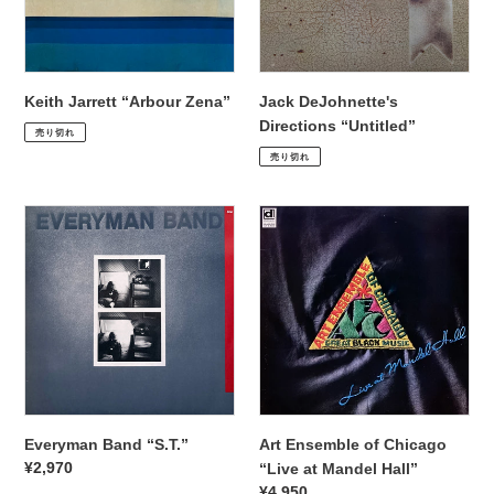
Keith Jarrett “Arbour Zena”
Jack DeJohnette's
通
¥2,970
Directions “Untitled”
売り切れ
常
通
¥3,300
売り切れ
価
常
格
価
Everyman
Art
格
Band
Ensemble
“S.T.”
of
Chicago
“Live
at
Mandel
Hall”
Everyman Band “S.T.”
Art Ensemble of Chicago
通
¥2,970
“Live at Mandel Hall”
常
通
¥4,950