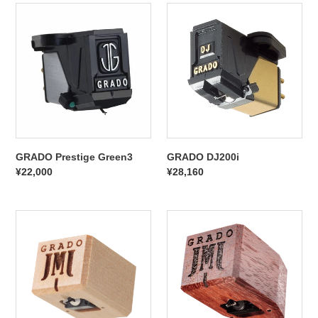
GRADO
GRADO
Prestige
DJ200i
Green3
GRADO Prestige Green3
GRADO DJ200i
通
¥22,000
通
¥28,160
常
常
価
価
Grado
格
GRADO
格
Opus3
Platinum3
(Stereo,
(Stereo,
High)
High)