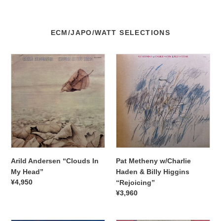
ECM/JAPO/WATT SELECTIONS
Arild
Pat
Andersen
Metheny
“Clouds
w/Charlie
In
Haden
My
&
Head”
Billy
Higgins
“Rejoicing”
Arild Andersen “Clouds In
Pat Metheny w/Charlie
My Head”
Haden & Billy Higgins
通
¥4,950
“Rejoicing”
常
通
¥3,960
価
常
格
価