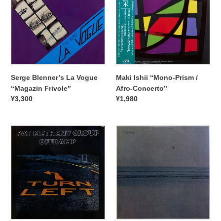
Vogue
Prism
“Magazin
/
Frivole”
Afro-
Concerto”
Serge Blenner’s La Vogue
Maki Ishii “Mono-Prism /
“Magazin Frivole”
Afro-Concerto”
通
¥3,300
通
¥1,980
常
常
価
価
Pat
格
Jan
格
Metheny
Garbarek
Group
“Dis”
“Offramp”