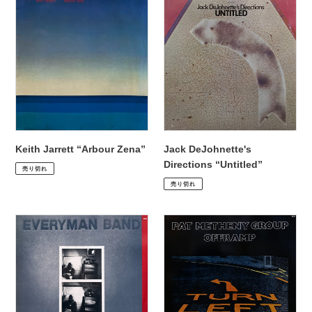
Keith
Jack
格
Jarrett
DeJohnette's
“Arbour
Directions
Zena”
“Untitled”
Keith Jarrett “Arbour Zena”
Jack DeJohnette's
通
¥2,970
Directions “Untitled”
売り切れ
常
通
¥3,300
売り切れ
価
常
格
価
Everyman
Pat
格
Band
Metheny
“S.T.”
Group
“Offramp”