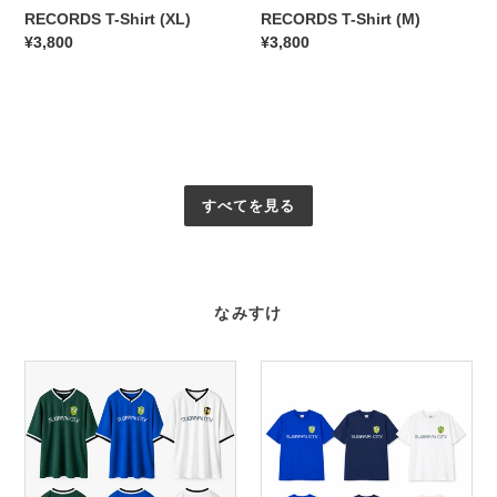
RECORDS T-Shirt (XL)
RECORDS T-Shirt (M)
通
¥3,800
通
¥3,800
常
常
価
価
格
格
すべてを見る
なみすけ
<
<
受
受
注
注
販
販
売
売
>
>