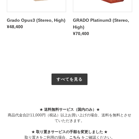
Grado Opus3 (Stereo, High)
GRADO Platinum3 (Stereo,
通
¥48,400
High)
常
通
¥70,400
価
常
格
価
格
すべてを見る
★
送料無料サービス（国内のみ）
★
商品代金合計11,000円（税込）以上お買い上げの場合、送料を無料とさせ
ていただきます。
★
取り置きサービスの手順を変更しました
★
取り置きをご利用の場合、
こちら
をご確認ください。