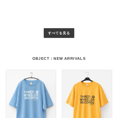
常
価
価
格
格
すべてを見る
OBJECT：NEW ARRIVALS
THREE-
THREE-
WHEELERS
WHEELERS
RECORDS
RECORDS
T-
T-
Shirt
Shirt
(L)
(L)