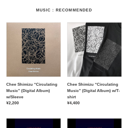
MUSIC : RECOMMENDED
Chee
Chee
Shimizu
Shimizu
“Circulating
“Circulating
Music”
Music”
(Digital
(Digital
Album)
Album)
w/Sleeve
w/T-
shirt
Chee Shimizu “Circulating
Chee Shimizu “Circulating
Music” (Digital Album)
Music” (Digital Album) w/T-
w/Sleeve
shirt
通
¥2,200
通
¥4,400
常
常
価
価
[For
格
[国
格
International
内