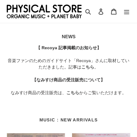
コ
ン
検索
ログイン
カート
テ
ン
ツ
NEWS
に
ス
【 Recoya 記事掲載のお知らせ】
キ
ッ
音楽ファンのためのガイドサイト「Recoya」さんに取材してい
プ
ただきました。記事は
こちら
。
す
る
【なみすけ商品の受注販売について】
なみすけ商品の受注販売は、
こちら
からご覧いただけます。
MUSIC : NEW ARRIVALS
Arild
Pat