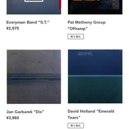
Everyman Band “S.T.”
Pat Metheny Group
通
¥2,970
“Offramp”
常
通
¥4,950
売り切れ
価
常
格
価
Jan
David
格
Garbarek
Holland
“Dis”
“Emerald
Tears”
David Holland “Emerald
Jan Garbarek “Dis”
Tears”
通
¥3,960
通
¥2,200
常
売り切れ