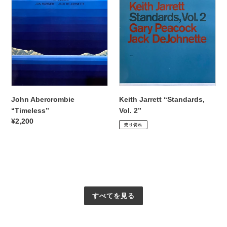
Abercrombie
Jarrett
“Timeless”
“Standards,
Vol.
2”
John Abercrombie
Keith Jarrett “Standards,
“Timeless”
Vol. 2”
通
¥2,200
通
¥2,200
売り切れ
常
常
価
価
格
格
すべてを見る