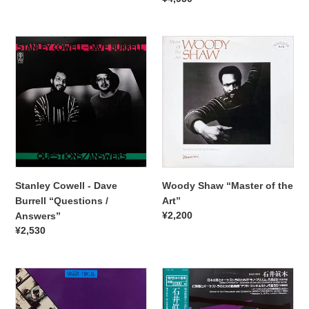
価
常
格
価
Stanley
Woody
格
Cowell
Shaw
-
“Master
Dave
of
Burrell
the
“Questions
Art”
/
Answers”
Stanley Cowell - Dave
Woody Shaw “Master of the
Burrell “Questions /
Art”
通
¥2,200
Answers”
常
通
¥2,530
価
常
格
価
Serge
格
Maki
Blenner’s
Ishii
La
“Mono-