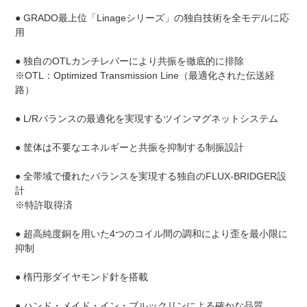
● GRADO最上位「Linageシリーズ」の独自技術を全モデルに応
用
● 独自のOTLカンチレバーにより共振を徹底的に排除
※OTL：Optimized Transmission Line（最適化された伝送経
路）
● L/Rバランスの最適化を実現するツインマグネットシステム
● 筐体は不要なエネルギーと共振を抑制する制振設計
● 全帯域で優れたバランスを実現する独自のFLUX-BRIDGER設
計
※特許取得済
● 超高純度銅を用いた4つのコイル間の調和により歪を最小限に
抑制
● 楕円形ダイヤモンド針を搭載
● ハンド・メイド・イン・ブルックリンによる確かな品質