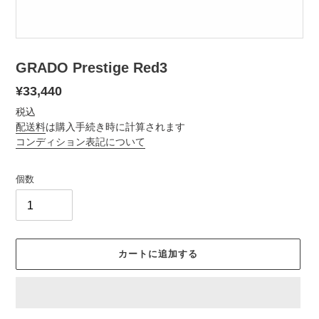
GRADO Prestige Red3
通
¥33,440
常
税込
価
配送料
は購入手続き時に計算されます
コンディション表記について
格
個数
カートに追加する