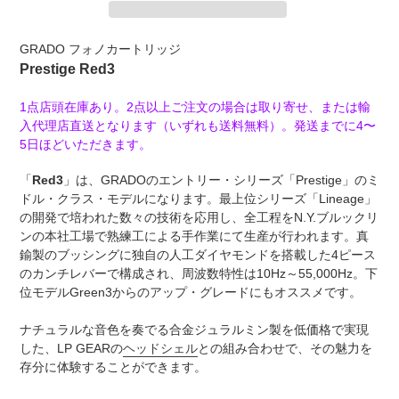
カ
GRADO フォノカートリッジ
ー
Prestige Red3
ト
に
1点店頭在庫あり。2点以上ご注文の場合は取り寄せ、または輸
商
入代理店直送となります（いずれも送料無料）。発送までに4〜
品
5日ほどいただきます。
を
追
「
Red3
」は、GRADOのエントリー・シリーズ「Prestige」のミ
加
ドル・クラス・モデルになります。最上位シリーズ「Lineage」
す
の開発で培われた数々の技術を応用し、全工程をN.Y.ブルックリ
る
ンの本社工場で熟練工による手作業にて生産が行われます。真
鍮製のブッシングに独自の人工ダイヤモンドを搭載した4ピース
のカンチレバーで構成され、周波数特性は10Hz～55,000Hz。下
位モデルGreen3からのアップ・グレードにもオススメです。
ナチュラルな音色を奏でる合金ジュラルミン製を低価格で実現
した、LP GEARの
ヘッドシェル
との組み合わせで、その魅力を
存分に体験することができます。