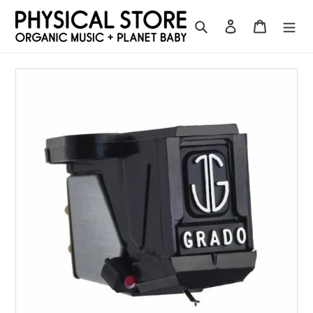
コ
ン
検索
ログイン
カート
テ
ン
ツ
に
ス
キ
ッ
プ
す
る