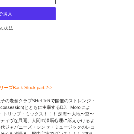
払い方法
リーズBack Stock part.2☆
子の老舗クラブSHeLTeRで開催のストレンジ・
scossession)とともに主宰するDJ、Moroiによ
・トリップ・ミックス！！！ 深海〜大地〜空〜
クティヴな展開、人間の深層心理に訴えかけるよ
年代ジャパニーズ・シンセ・ミュージックのレコ
それを物語る。脳内宇宙でダンス！！！ 2006