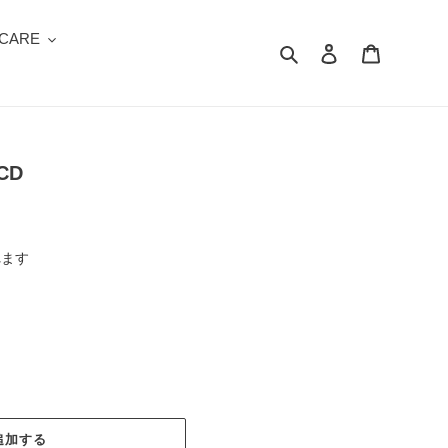
 CARE
検索
ログイン
カート
 CD
れます
追加する