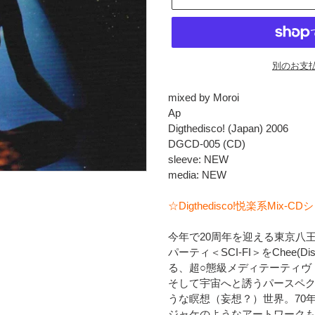
別のお支
カ
mixed by Moroi
ー
Ap
ト
Digthedisco! (Japan) 2006
に
DGCD-005 (CD)
商
sleeve: NEW
品
media: NEW
を
追
☆Digthedisco!悦楽系Mix-CDシ
加
す
今年で20周年を迎える東京八王
る
パーティ＜SCI-FI＞をChee(Di
る、超○態級メディテーティヴ
そして宇宙へと誘うパースペ
うな瞑想（妄想？）世界。70
ジャケのようなアートワークも