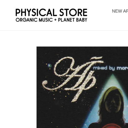
コ
ン
NEW AR
テ
ン
ツ
に
ス
キ
ッ
プ
す
る