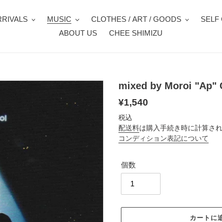
RIVALS
MUSIC
CLOTHES / ART / GOODS
SELF
ABOUT US
CHEE SHIMIZU
mixed by Moroi "Ap"
通
¥1,540
常
税込
配送料
は購入手続き時に計算さ
価
コンディション表記について
格
個数
カートに