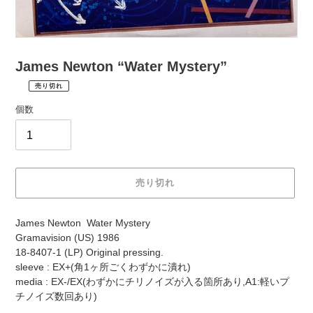
James Newton “Water Mystery”
売り切れ
¥2,200
通
税
個数
常
込
価
配
送
格
料
は
売り切れ
購
入
カ
手
James Newton Water Mystery
ー
続
Gramavision (US) 1986
ト
き
18-8407-1 (LP) Original pressing.
に
時
sleeve : EX+(角1ヶ所ごくわずかに潰れ)
商
に
media : EX-/EX(わずかにチリノイズが入る箇所あり,A1:軽いプ
品
計
チノイズ数回あり)
を
算