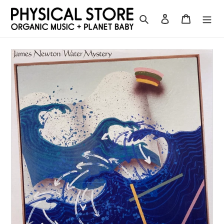
コ
ン
検索
ログイン
カート
テ
ン
ツ
に
ス
キ
ッ
プ
す
る