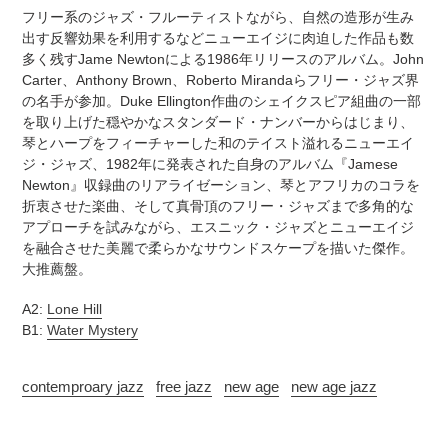
追
さ
フリー系のジャズ・フルーティストながら、自然の造形が生み
加
れ
出す反響効果を利用するなどニューエイジに肉迫した作品も数
す
ま
多く残すJame Newtonによる1986年リリースのアルバム。John
る
す
Carter、Anthony Brown、Roberto Mirandaらフリー・ジャズ界
コ
の名手が参加。Duke Ellington作曲のシェイクスピア組曲の一部
ン
を取り上げた穏やかなスタンダード・ナンバーからはじまり、
デ
琴とハープをフィーチャーした和のテイスト溢れるニューエイ
ィ
ジ・ジャズ、1982年に発表された自身のアルバム『Jamese
シ
Newton』収録曲のリアライゼーション、琴とアフリカのコラを
ョ
折衷させた楽曲、そして真骨頂のフリー・ジャズまで多角的な
ン
アプローチを試みながら、エスニック・ジャズとニューエイジ
表
を融合させた美麗で柔らかなサウンドスケープを描いた傑作。
記
大推薦盤。
に
つ
A2:
Lone Hill
い
B1:
Water Mystery
て
contemproary jazz
free jazz
new age
new age jazz