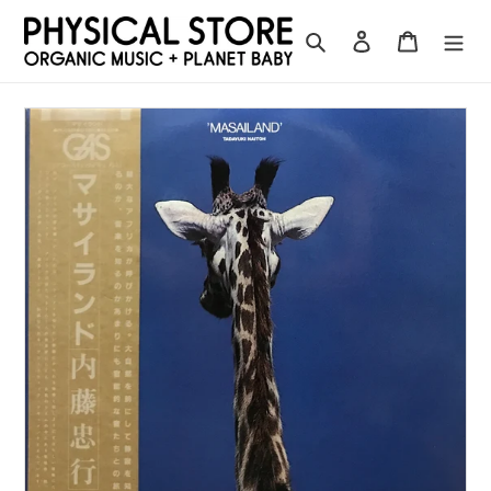
コ
ン
検索
ログイン
カート
テ
ン
ツ
に
ス
キ
ッ
プ
す
る