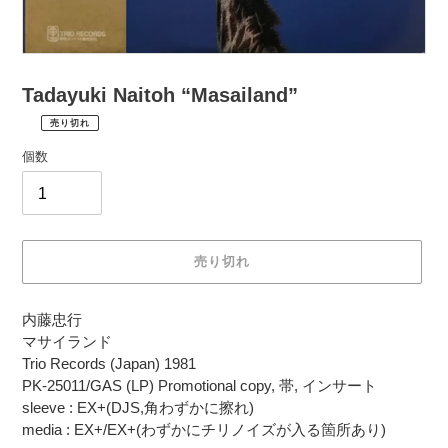
Tadayuki Naitoh “Masailand”
売り切れ
¥1,980
通
税
個数
常
込
価
配
送
格
料
は
売り切れ
購
入
カ
手
内藤忠行
ー
続
マサイランド
ト
き
Trio Records (Japan) 1981
に
時
PK-25011/GAS (LP) Promotional copy, 帯, インサート
商
に
sleeve : EX+(DJS,角わずかに擦れ)
品
計
media : EX+/EX+(わずかにチリノイズが入る箇所あり)
を
算