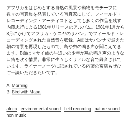
追
さ
アフリカをはじめとする自然の風景や動物をモチーフに
加
れ
数々の写真集を発表している写真家にして、フィールド・
す
ま
レコーディング・アーティストとしても多くの作品を残す
る
す
内藤忠行による1981年リリースのアルバム。1981年1月から
コ
3月にかけてアフリカ・ケニヤのサバンナでフィールド・レ
ン
コーディングされた自然音を収録。A面はサバンナで迎えた
デ
朝の情景を再現したもので、鳥や虫の鳴き声が聞こえてき
ィ
ます。B面はマサイ族の牛追いの少年が鳥の鳴き声のような
シ
口笛を吹く情景。非常に生々しくリアルな音で録音されて
ョ
います。ライナーノーツに記されている内藤の寄稿もぜひ
ン
ご一読いただきたいです。
表
記
に
A:
Morning
つ
B:
Bird with Masai
い
て
africa
environmental sound
field recording
nature sound
non music