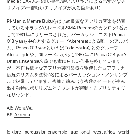
media : EX-/VG+(薄い擦れ/薄いスリキズによるわずかなチ
追
さ
リノイズ/一部軽いチリノイズが入る箇所あり)
加
れ
す
ま
PI-Man & Memre Bukuをはじめ良質なアフリカ音楽を発表
る
す
しているオランダのレーベルSMA Recordsのカタログ1番と
コ
して1981年にリリースされた、パーカッショニストPonda
ン
O'Bryanを中心とするグループAkeremaによる唯一のアルバ
デ
ム。Ponda O'BryanといえばFode Youlaらとのグループ
ィ
Africa Djoleや、同レーベルからも1987年にPonda O'Bryan's
シ
Drum Ensemble名義でも素晴らしい作品を残しています
ョ
が、本作も様々なアフリカ製打楽器を駆使した西アフリカ
ン
伝統のリズムを総勢7名によるパーカッション・アンサンブ
表
記
ルで披露しています。複雑に絡み合う複数のビートが生み
に
出す独特のポリリズムとチャントが躍動するプリミティヴ
つ
なサウンド。
い
て
A6:
WenuWa
B6:
Akrema
folklore
percussion ensemble
traditional
west africa
world