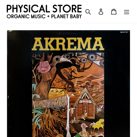
コ
ン
検索
ログイン
カート
テ
ン
ツ
に
ス
キ
ッ
プ
す
る