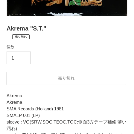
Akrema "S.T."
売り切れ
¥1,760
通
税
個数
常
込
価
配
送
格
料
は
売り切れ
購
入
カ
手
Akrema
ー
続
Akrema
ト
き
SMA Records (Holland) 1981
に
時
SMALP 001 (LP)
商
に
sleeve : VG(SRW,SOC,TEOC,TOC:側面3方テープ補修,薄い
品
計
汚れ)
を
算