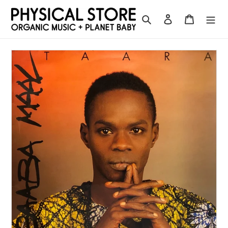
コ
ン
検索
ログイン
カート
テ
ン
ツ
に
ス
キ
ッ
プ
す
る