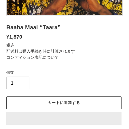
Baaba Maal “Taara”
通
¥1,870
常
税込
価
配送料
は購入手続き時に計算されます
コンディション表記について
格
個数
カートに追加する