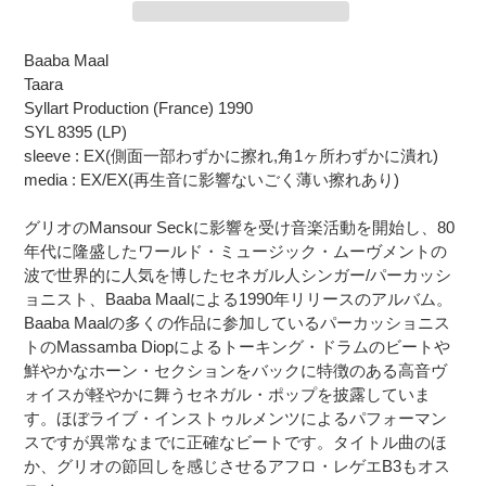
カ
Baaba Maal
ー
Taara
ト
Syllart Production (France) 1990
に
SYL 8395 (LP)
商
sleeve : EX(側面一部わずかに擦れ,角1ヶ所わずかに潰れ)
品
media : EX/EX(再生音に影響ないごく薄い擦れあり)
を
追
グリオのMansour Seckに影響を受け音楽活動を開始し、80
加
年代に隆盛したワールド・ミュージック・ムーヴメントの
す
波で世界的に人気を博したセネガル人シンガー/パーカッシ
る
ョニスト、Baaba Maalによる1990年リリースのアルバム。
Baaba Maalの多くの作品に参加しているパーカッショニス
トのMassamba Diopによるトーキング・ドラムのビートや
鮮やかなホーン・セクションをバックに特徴のある高音ヴ
ォイスが軽やかに舞うセネガル・ポップを披露していま
す。ほぼライブ・インストゥルメンツによるパフォーマン
スですが異常なまでに正確なビートです。タイトル曲のほ
か、グリオの節回しを感じさせるアフロ・レゲエB3もオス