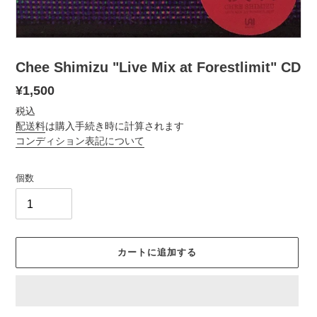
Chee Shimizu "Live Mix at Forestlimit" CD
通
¥1,500
常
税込
価
配送料
は購入手続き時に計算されます
コンディション表記について
格
個数
カートに追加する