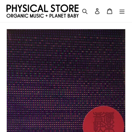
コ
ン
検索
ログイン
カート
テ
ン
ツ
に
ス
キ
ッ
プ
す
る