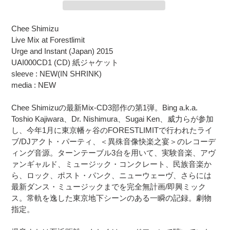
カ
Chee Shimizu
ー
Live Mix at Forestlimit
ト
Urge and Instant (Japan) 2015
に
UAI000CD1 (CD) 紙ジャケット
商
sleeve : NEW(IN SHRINK)
品
media : NEW
を
追
Chee Shimizuの最新Mix-CD3部作の第1弾。Bing a.k.a.
加
Toshio Kajiwara、Dr. Nishimura、Sugai Ken、威力らが参加
す
し、今年1月に東京幡ヶ谷のFORESTLIMITで行われたライ
る
ブ/DJアクト・パーティ、＜異殊音像快楽之宴＞のレコーデ
ィング音源。ターンテーブル3台を用いて、実験音楽、アヴ
ァンギャルド、ミュージック・コンクレート、民族音楽か
ら、ロック、ポスト・パンク、ニューウェーヴ、さらには
最新ダンス・ミュージックまでを完全無計画/即興ミック
ス。常軌を逸した東京地下シーンのある一瞬の記録。劇物
指定。