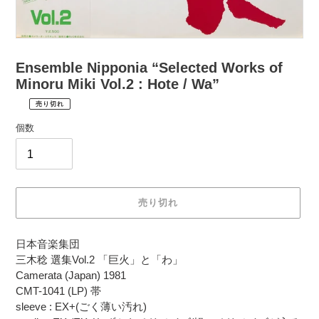
Ensemble Nipponia “Selected Works of
Minoru Miki Vol.2 : Hote / Wa”
売り切れ
¥2,200
通
税
個数
常
込
価
配
送
格
料
は
売り切れ
購
入
カ
手
日本音楽集団
ー
続
三木稔 選集Vol.2 「巨火」と「わ」
ト
き
Camerata (Japan) 1981
に
時
CMT-1041 (LP) 帯
商
に
sleeve : EX+(ごく薄い汚れ)
品
計