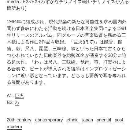
media : EX-/EX-(わずかなチリノイズ/軽いチリノイズが入る
を
算
箇所あり)
追
さ
加
れ
1964年に結成され、現代邦楽の新たな可能性を求め国内外
す
ま
問わず多岐にわたる活動を続ける日本音楽集団による1981
る
す
年リリースのアルバム。同グループの音楽監督を務める三
コ
木稔による作曲2作品を収録。「巨火(ほて)」は能管、篠
ン
笛、鼓、尺八、琵琶、三味線、箏といった日本で古くから
デ
つかわれていきた伝統楽器を総勢20名が演奏する30分に迫
ィ
る超大作。「わ」は尺八、三味線、琵琶、箏、打楽器によ
シ
る合奏で、ビートが導入される後半はインプロヴィゼーシ
ョ
ョンに近い形となっています。どちらも要所で耳を奪われ
ン
る展開があります。
表
記
に
A1:
巨火
つ
B2:
わ
い
て
20th century
contemporary
ethnic
japan
oriental
post
modern