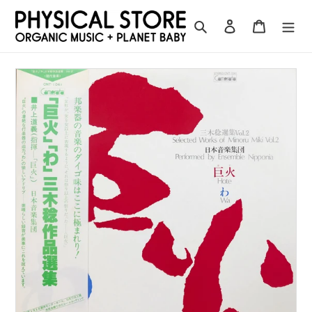
コ
ン
検索
ログイン
カート
テ
ン
ツ
に
ス
キ
ッ
プ
す
る