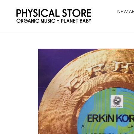
コ
ン
NEW AR
テ
ン
ツ
に
ス
キ
ッ
プ
す
る