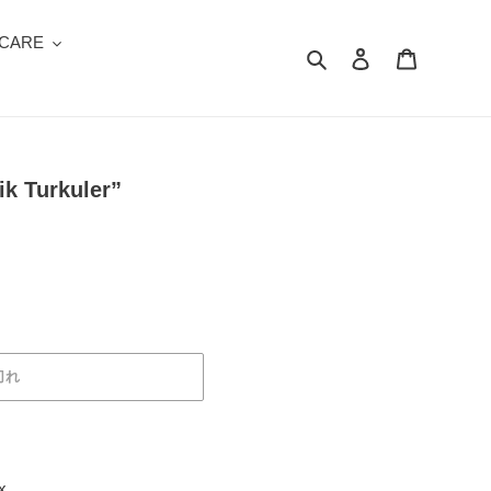
 CARE
検索
ログイン
カート
ik Turkuler”
切れ
x