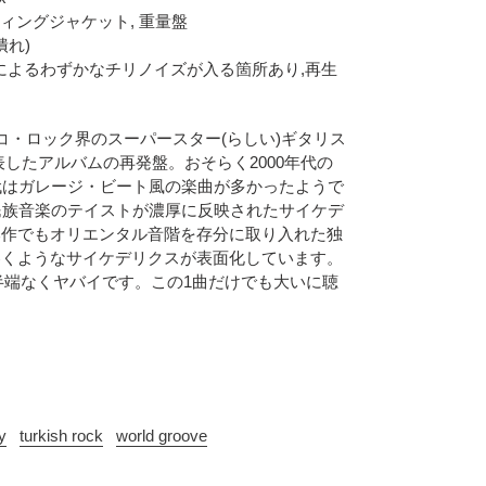
コーティングジャケット, 重量盤
潰れ)
いスリキズによるわずかなチリノイズが入る箇所あり,再生
すトルコ・ロック界のスーパースター(らしい)ギタリス
4年に発表したアルバムの再発盤。おそらく2000年代の
代はガレージ・ビート風の楽曲が多かったようで
民族音楽のテイストが濃厚に反映されたサイケデ
本作でもオリエンタル音階を存分に取り入れた独
巻くようなサイケデリクスが表面化しています。
半端なくヤバイです。この1曲だけでも大いに聴
y
turkish rock
world groove