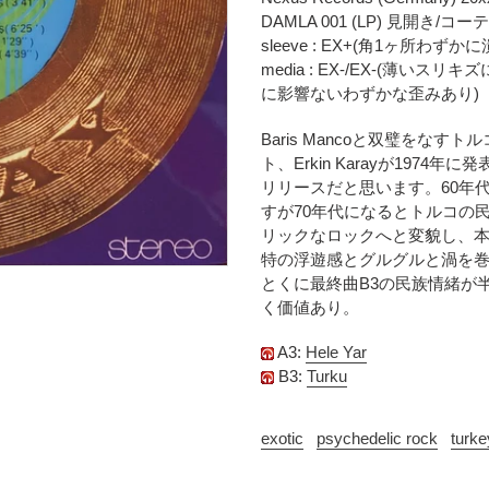
時
に
DAMLA 001 (LP) 見開き/
に
商
sleeve : EX+(角1ヶ所わずかに
計
品
media : EX-/EX-(薄
算
を
に影響ないわずかな歪みあり)
さ
追
れ
加
Baris Mancoと双璧をな
ま
す
ト、Erkin Karayが197
す
る
リリースだと思います。60年
コ
すが70年代になるとトルコの
ン
リックなロックへと変貌し、
デ
特の浮遊感とグルグルと渦を
ィ
とくに最終曲B3の民族情緒が
シ
く価値あり。
ョ
ン
A3:
Hele Yar
表
B3:
Turku
記
に
つ
exotic
psychedelic rock
turke
い
て