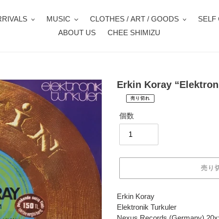
RIVALS
MUSIC
CLOTHES / ART / GOODS
SELF
ABOUT US
CHEE SHIMIZU
Erkin Koray “Elektron
売り切れ
¥2,970
通
税
個数
常
込
価
配
送
格
料
は
売り
購
入
手
カ
Erkin Koray
続
ー
Elektronik Turkuler
き
ト
Nexus Records (Germany) 20x