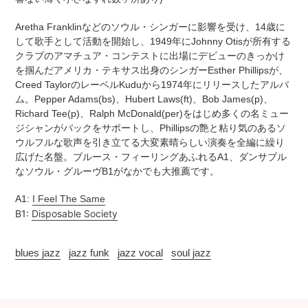
追
さ
加
れ
Aretha Franklinなどのソウル・シンガーに影響を受け、14歳に
す
ま
して歌手として活動を開始し、1949年にJohnny Otisが所有する
る
す
クラブのアマチュア・コンテストに出場にデビューのきっかけ
コ
を掴んだアメリカ・テキサス出身のシンガーEsther Phillipsが、
ン
Creed TaylorのレーベルKuduから1974年にリリースしたアルバ
デ
ム。Pepper Adams(bs)、Hubert Laws(ft)、Bob James(p)、
ィ
Richard Tee(p)、Ralph McDonald(per)をはじめ多くの名ミュー
シ
ジシャンがバックをサポートし、Phillipsの艶と粘り気のあるソ
ョ
ウルフルな歌声を引き立てる大変素晴らしい演奏を全編に繰り
ン
広げた名盤。ブルース・フィーリングあふれるA1、ダンサブル
表
なソウル・グルーヴB1がなかでも大推薦です。
記
に
A1:
I Feel The Same
つ
B1:
Disposable Society
い
て
blues jazz
jazz funk
jazz vocal
soul jazz