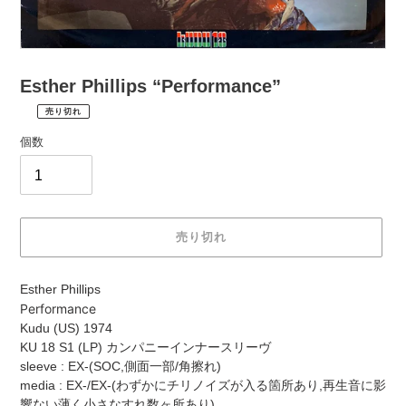
Esther Phillips “Performance”
売り切れ
¥2,200
通
税
個数
常
込
価
配
送
格
料
は
売り切れ
購
入
カ
手
Esther Phillips
ー
続
Performance
ト
き
Kudu (US) 1974
に
時
KU 18 S1 (LP) カンパニーインナースリーヴ
商
に
sleeve : EX-(SOC,側面一部/角擦れ)
品
計
media : EX-/EX-(わずかにチリノイズが入る箇所あり,再生音に影
を
算
響ない薄く小さなすれ数ヶ所あり)