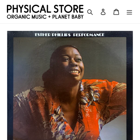
コ
ン
検索
ログイン
カート
テ
ン
ツ
に
ス
キ
ッ
プ
す
る