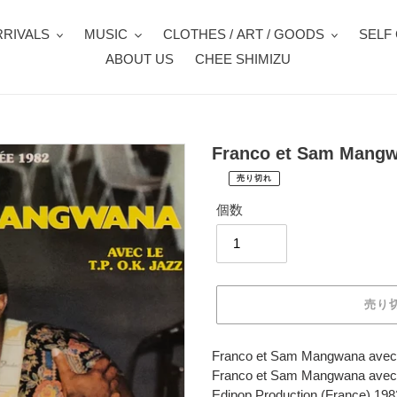
RIVALS
MUSIC
CLOTHES / ART / GOODS
SELF
ABOUT US
CHEE SHIMIZU
Franco et Sam Mangwan
売り切れ
¥5,280
通
税
個数
常
込
価
配
送
格
料
は
売り
購
入
手
カ
Franco et Sam Mangwana avec l
続
ー
Franco et Sam Mangwana avec 
き
ト
Edipop Production (France) 198