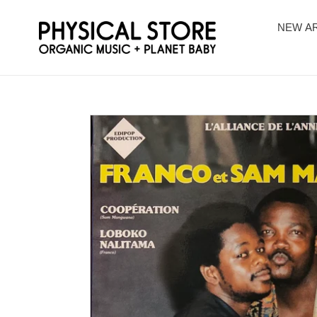
コ
ン
NEW AR
テ
ン
ツ
に
ス
キ
ッ
プ
す
る