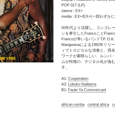
時
に
POP 017 (LP)
に
商
sleeve : EX+
計
品
media : EX+/EX+(一部
算
を
さ
追
50年代より活躍し、コンゴレ
れ
加
ンを牽引したFrancoことFrancois L
ま
す
Francoが率いるバンドT.P. 
す
る
Mangwanaによる1982年リリー
コ
ィでトロピカルな演奏と、両名
ン
ワークが素晴らしい、ルンバ
デ
ムが特徴の、デジタル化が進
ィ
す。
シ
ョ
ン
A1:
Cooperation
表
A2:
Loboko Nalitama
記
B1:
Faute Ya Commercant
に
つ
african rumba
central africa
c
い
て