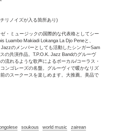
わずかにチリノイズが入る箇所あり)
ーゼ・ミュージックの国際的な代表格としてシー
uambo Makiadi Lokanga La Djo Peneと、
O.K. Jazzのメンバーとしても活動したシンガーSam
スの共演作品。T.P.O.K. Jazz Bandのグルーヴ
の流れるような歌声によるボーカル/コーラス・
・コンゴレーズの名盤。グルーヴィで暖かなリズ
む前のスークースを楽しめます。大推薦。美品で
ongolese
soukous
world music
zairean