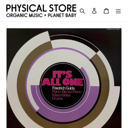
コ
ン
検索
ログイン
カート
テ
ン
ツ
に
ス
キ
ッ
プ
す
る