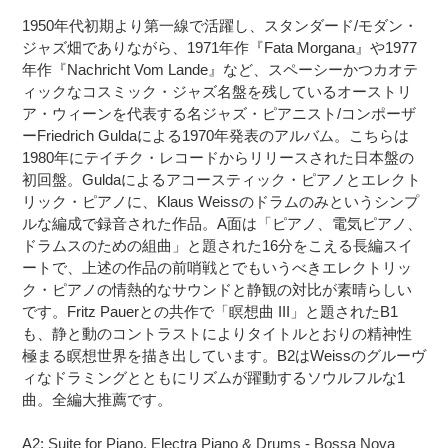
追
さ
1950年代初期より第一線で活躍し、スタンダード/モダン・
加
れ
ジャズ畑でありながら、1971年作『Fata Morgana』や1977
す
ま
年作『Nachricht Vom Lande』など、スペーシーかつカオテ
る
す
ィックなコスミック・ジャズ名盤を残しているオーストリ
コ
ア・ウィーンを代表する名ジャズ・ピアニスト/コンポーザ
ン
ーFriedrich Guldaによる1970年発表のアルバム。こちらは
デ
1980年にテイチク・レコードからリリースされた日本盤の
ィ
初回盤。Guldaによるアコースティック・ピアノとエレクト
シ
リック・ピアノに、Klaus Weissのドラムのみというシンプ
ョ
ルな編成で録音された作品。A面は「ピアノ、電気ピアノ、
ン
ドラムスのための組曲」と題された16分をこえる長編スイ
表
記
ートで、上述の作品の前哨戦とでもいうべきエレクトリッ
に
ク・ピアノの情熱的なサウンドと静観の対比が素晴らしい
つ
です。Fritz Pauerとの共作で「瞑想曲 III」と題されたB1
い
も、静と動のコントラストによりタイトルとおりの精神性
て
極まる瞑想世界を描き出しています。B2はWeissのグルーヴ
ィなドラミングとともにリズムが躍動するソウルフルな1
曲。全編大推薦です。
A2:
Suite for Piano, Electra Piano & Drums - Bossa Nova