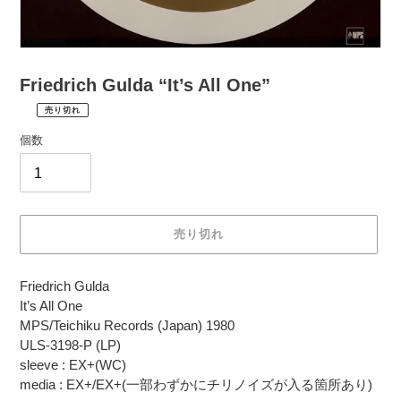
Friedrich Gulda “It’s All One”
売り切れ
¥2,970
通
税
個数
常
込
価
配
送
格
料
は
売り切れ
購
入
カ
手
Friedrich Gulda
ー
続
It’s All One
ト
き
MPS/Teichiku Records (Japan) 1980
に
時
ULS-3198-P (LP)
商
に
sleeve : EX+(WC)
品
計
media : EX+/EX+(一部わずかにチリノイズが入る箇所あり)
を
算