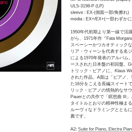
時
に
ULS-3198-P (LP)
に
商
sleeve : EX-(側面一部/角擦れ)
計
品
media : EX+/EX+(一部
算
を
さ
追
1950年代初期より第一線で
れ
加
がら、1971年作『Fata Morgan
ま
す
スペーシーかつカオティック
す
る
リア・ウィーンを代表する名ジャズ・
コ
による1970年発表のアルバム
ン
ースされた日本盤の初回盤。G
デ
トリック・ピアノに、Klaus 
ィ
された作品。A面は「ピアノ、
シ
ョ
た16分をこえる長編スイート
ン
リック・ピアノの情熱的なサウン
表
Pauerとの共作で「瞑想曲 I
記
タイトルとおりの精神性極まる瞑
に
ルーヴィなドラミングとともに
つ
薦です。
い
て
A2:
Suite for Piano, Electra P