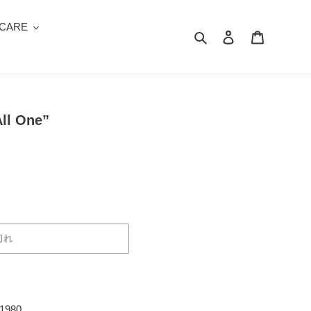
 CARE
検索
ログイン
カート
All One”
切れ
 1980