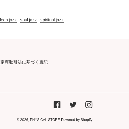
deep jazz
soul jazz
spiritual jazz
特定商取引法に基づく表記
Facebook
Twitter
Instagram
© 2026,
PHYSICAL STORE
Powered by Shopify