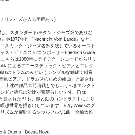
わずかにチリノイズが入る箇所あり)
活躍し、スタンダード/モダン・ジャズ畑でありな
a』や1977年作『Nachricht Vom Lande』など、
なコスミック・ジャズ名盤を残しているオースト
ピアニスト/コンポーザーFriedrich Gulda
。こちらは1980年にテイチク・レコードからリリ
uldaによるアコースティック・ピアノとエレク
Weissのドラムのみというシンプルな編成で録音
電気ピアノ、ドラムスのための組曲」と題され
で、上述の作品の前哨戦とでもいうべきエレクト
ドと静観の対比が素晴らしいです。Fritz
II」と題されたB1も、静と動のコントラストにより
想世界を描き出しています。B2はWeissのグ
リズムが躍動するソウルフルな1曲。全編大推
iano & Drums - Bossa Nova