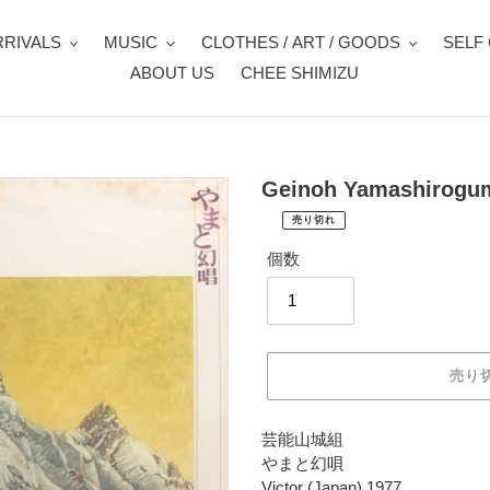
RIVALS
MUSIC
CLOTHES / ART / GOODS
SELF
ABOUT US
CHEE SHIMIZU
Geinoh Yamashirogu
売り切れ
¥2,200
通
税
個数
常
込
価
配
送
格
料
は
売り
購
入
手
カ
芸能山城組
続
ー
やまと幻唄
き
ト
Victor (Japan) 1977