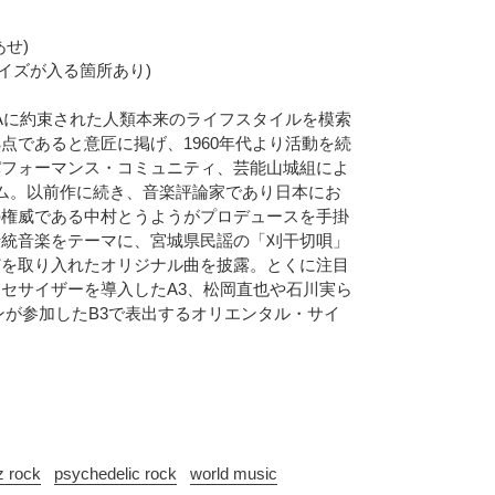
あせ)
チリノイズが入る箇所あり)
Aに約束された人類本来のライフスタイルを模索
点であると意匠に掲げ、1960年代より活動を続
パフォーマンス・コミュニティ、芸能山城組によ
ルバム。以前作に続き、音楽評論家であり日本にお
の権威である中村とうようがプロデュースを手掛
伝統音楽をテーマに、宮城県民謡の「刈干切唄」
どを取り入れたオリジナル曲を披露。とくに注目
セサイザーを導入したA3、松岡直也や石川実ら
ンが参加したB3で表出するオリエンタル・サイ
z rock
psychedelic rock
world music