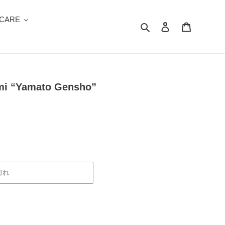
 CARE
検索
ログイン
カート
mi “Yamato Gensho”
切れ