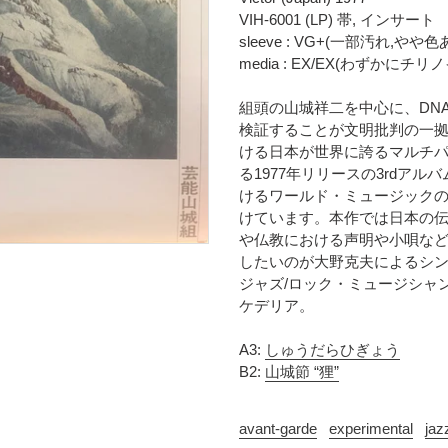
時
に
VIH-6001 (LP) 帯, インサート
に
商
sleeve : VG+(一部汚れ,やや色
計
品
media : EX/EX(わずかに
算
を
さ
追
組頭の山城祥二を中心に、DN
れ
加
検証することが文明批判の一拠
ま
す
ける日本が世界に誇るマルチ
す
る
る1977年リリースの3rdア
コ
けるワールド・ミュージック
ン
けています。本作では日本の
デ
や仏教における声明や小唄な
ィ
したいのが大野克夫によるシン
シ
ョ
ジャズ/ロック・ミュージシャ
ン
ケデリア。
表
記
A3:
しゅうだらひぎょう
に
B2:
山城節 “狸”
つ
い
avant-garde
experimental
jaz
て