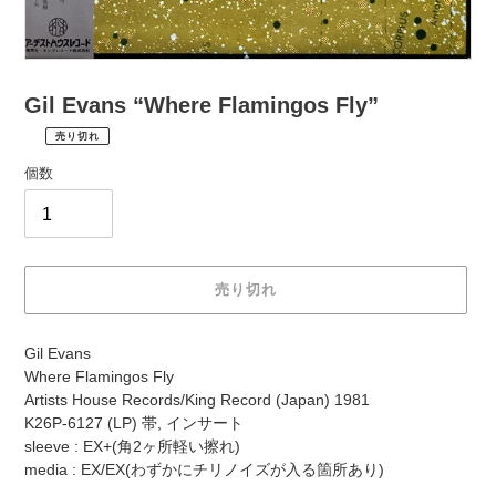
Gil Evans “Where Flamingos Fly”
売り切れ
¥1,980
通
税
個数
常
込
価
配
送
格
料
は
売り切れ
購
入
カ
手
Gil Evans
ー
続
Where Flamingos Fly
ト
き
Artists House Records/King Record (Japan) 1981
に
時
K26P-6127 (LP) 帯, インサート
商
に
sleeve : EX+(角2ヶ所軽い擦れ)
品
計
media : EX/EX(わずかにチリノイズが入る箇所あり)
を
算