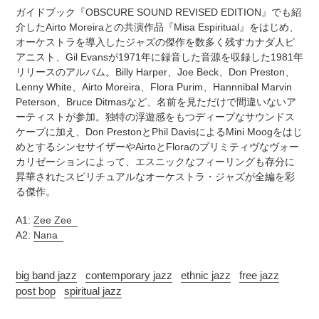
追
さ
ガイドブック『OBSCURE SOUND REVISED EDITION』でも紹
加
れ
介したAirto Moreiraとの共演作品『Misa Espiritual』をはじめ、
す
ま
オーケストラを導入したジャズの傑作を数多く残すカナダ人ピ
る
す
アニスト、Gil Evansが1971年に録音した音源を収録した1981年
コ
リリースのアルバム。Billy Harper、Joe Beck、Don Preston、
ン
Lenny White、Airto Moreira、Flora Purim、Hannnibal Marvin
デ
Peterson、Bruce Ditmasなど、名前を見ただけで間違いないア
ィ
ーティストが参加。独特の浮遊感をもつディープなサウンドス
シ
ケープに加え、Don PrestonとPhil DavisによるMini Moogをはじ
ョ
めとするシンセサイザーやAirtoとFloraのプリミティヴなヴォー
ン
カリゼーションによって、エスニックなフィーリングも存分に
表
昇華されたスピリチュアルなオーケストラ・ジャズが全編を彩
記
る傑作。
に
つ
A1:
Zee Zee
い
A2:
Nana
て
big band jazz
contemporary jazz
ethnic jazz
free jazz
post bop
spiritual jazz