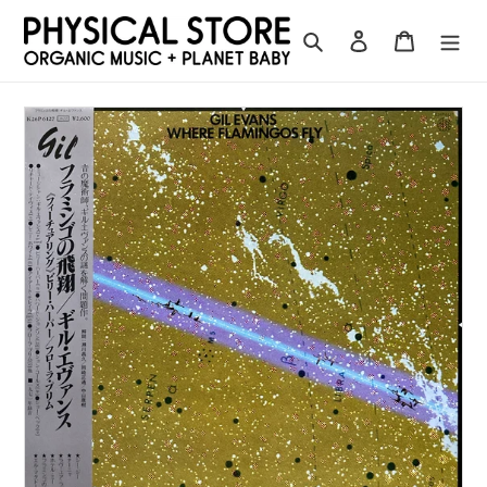
コ
ン
検索
ログイン
カート
テ
ン
ツ
に
ス
キ
ッ
プ
す
る