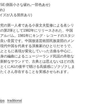
ト(SPSE:側面小さな破れ,一部色あせ)
汚れ)
チリノイズが入る箇所あり)
研究の第一人者である小泉文夫監修による名シリ
の第2弾として1982年にリリースされた、中国
アルバム。1981年にキング・レコードのスタジ
に良い音質です。中国放送芸術団民族楽団のメン
、現代中国を代表する演奏家のひとりだそうで、
代とともに表現が変化していった古曲を中心に、
自身の編曲によるニュージーランド民謡の舟歌な
も新鮮なサウンドで、古典とは思えないほどの洗
とくにA1の後半で聴ける高揚感にゾクゾクしま
がたくさん存在することを実感させられます。
ipa
traditional