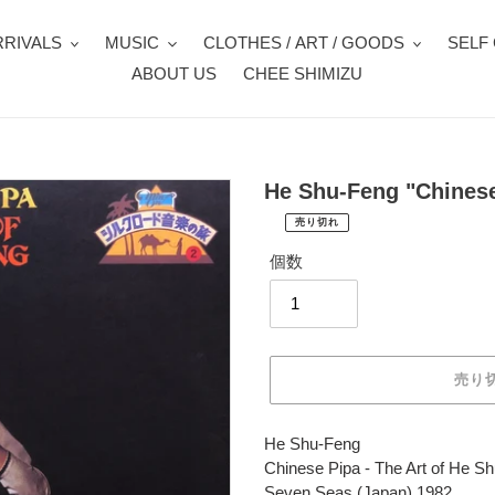
RIVALS
MUSIC
CLOTHES / ART / GOODS
SELF
ABOUT US
CHEE SHIMIZU
He Shu-Feng "Chinese
売り切れ
¥1,980
通
税
個数
常
込
価
配
送
格
料
は
売り
購
入
手
カ
He Shu-Feng
続
ー
Chinese Pipa - The Art of He S
き
ト
Seven Seas (Japan) 1982