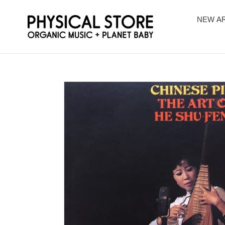
コ
ン
NEW AR
テ
ン
ツ
に
ス
キ
ッ
プ
す
る