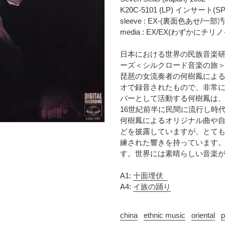
時
に
K20C-5101 (LP) インサー
に
商
sleeve : EX-(裏面色あせ/一部
計
品
media : EX/EX(わずかに
算
を
さ
追
日本における世界の民族音楽
れ
加
ーズ＜シルクロード音楽の旅＞
ま
す
琵琶の女流奏者の何樹鳳による
す
る
オで録音されたもので、非常
コ
バーとして活動する何樹鳳は
ン
16世紀前半に民間に流行し時
デ
何樹鳳によるオリジナル曲や
ィ
どを披露していますが、とて
シ
ョ
練された響きを持っています。
ン
す。世界には素晴らしい音楽
表
記
A1:
十面埋伏
に
A4:
イ族の踊り
つ
い
china
ethnic music
oriental
p
て