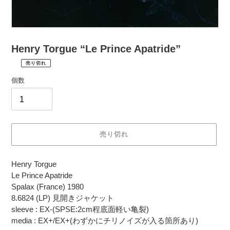
Henry Torgue “Le Prince Apatride”
売り切れ
¥3,960
通
税
個数
常
込
価
配
送
格
料
は
売り切れ
購
入
カ
手
Henry Torgue
ー
続
Le Prince Apatride
ト
き
Spalax (France) 1980
に
時
8.6824 (LP) 見開きジャケット
商
に
sleeve : EX-(SPSE:2cm程底面軽い亀裂)
品
計
media : EX+/EX+(わずかにチリノイズが入る箇所あり)
を
算