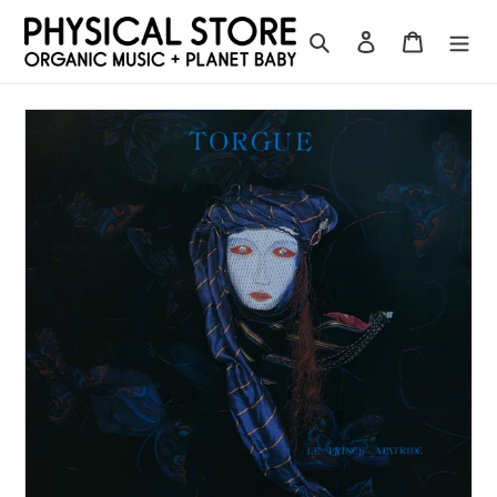
コ
ン
検索
ログイン
カート
テ
ン
ツ
に
ス
キ
ッ
プ
す
る