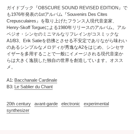
追
さ
ガイドブック『OBSCURE SOUND REVISED EDITION』で
加
れ
も1976年発表の1stアルバム『Souvenirs Des Cites
す
ま
Crepusculaires』を取り上げたフランス人現代音楽家、
る
す
Henry-Skoff Torgueによる1980年リリースのアルバム。アル
コ
ペジオ・シンセのミニマルなリフレインがコスミックな
ン
A1/B3、Erik Satieを彷彿とさせる不安定でありながら味わい
デ
のあるシンプルなメロディが秀逸なA2をはじめ、シンセサ
ィ
イザーを多用することで一般にイメージされる現代音楽か
シ
らは大きく逸脱した独自の世界を創造しています。オスス
ョ
メ。
ン
表
記
A1:
Bacchanale Cardinale
に
B3:
Le Sablier du Chant
つ
い
20th century
avant-garde
electronic
experimental
て
synthesizer