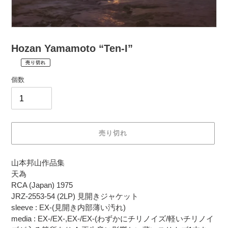
Hozan Yamamoto “Ten-I”
売り切れ
¥2,970
通
税
個数
常
込
価
配
送
格
料
は
売り切れ
購
入
カ
手
山本邦山作品集
ー
続
天為
ト
き
RCA (Japan) 1975
に
時
JRZ-2553-54 (2LP) 見開きジャケット
商
に
sleeve : EX-(見開き内部薄い汚れ)
品
計
media : EX-/EX-,EX-/EX-(わずかにチリノイズ/軽いチリノイ
を
算