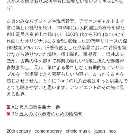
ズが入る箇所あり,A:再生音に影響ない薄いスリキズ1本あ
追
さ
り)
加
れ
す
ま
古典のみならずジャズや現代音楽、アヴァンギャルドまで
る
す
常に新しい挑戦を続け、2002年には人間国宝の称号を得た
コ
都山流尺八奏者山本邦山が、1960年代から70年代にかけて
ン
作曲したオリジナル曲を全9曲収録した1975年リリースの傑
デ
作2枚組アルバム。旧態依然とした邦楽界において苦悩を続
ィ
けながら辿りついた境地。横山勝也、唯是震一、沢井忠夫
シ
ほか、古典の枠を超えて邦楽の新しい領域に挑んだ奏者が
ョ
多数参加し、尺八、箏による果てしなく有機的なアンサン
ン
ブルを一挙堪能できる素晴らしい内容で、まったく古さを
表
記
感じさせません。とくにDisc 1の尺八合奏はすっと馴染んで
に
とても聴きやすいと思います。アンビエントのその先に見
つ
える世界。
い
て
A1:
尺八四重奏曲大一番
B1:
五人の尺八奏者のための陰陽句
20th century
contemporary
ethnic music
japan
neo