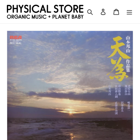
コ
ン
検索
ログイン
カート
テ
ン
ツ
に
ス
キ
ッ
プ
す
る