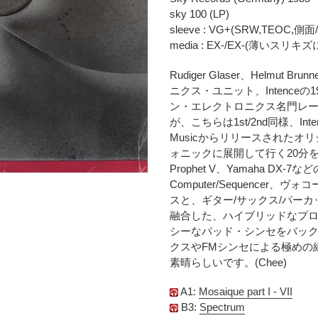
時
に
sky 100 (LP)
に
商
sleeve : VG+(SRW,TEOC,
計
品
media : EX-/EX-(薄
算
を
さ
追
Rudiger Glaser、Helmut 
れ
加
ニクス・ユニット、Intence
ま
す
ン・エレクトロニクス名門レーベル
す
る
が、こちらは1st/2nd同様、In
コ
Musicからリリースされた
ン
ォニックに展開して行く20分を超える
デ
Prophet V、Yamaha DX-7
ィ
Computer/Sequence
シ
スと、ギター/サックス/パー
ョ
融合した、ハイブリッドなプ
ン
表
シーなパッド・シンセをバッ
記
クスやFMシンセによる極めの
に
素晴らしいです。(Chee)
つ
い
A1:
Mosaique part I - VII
て
B3:
Spectrum