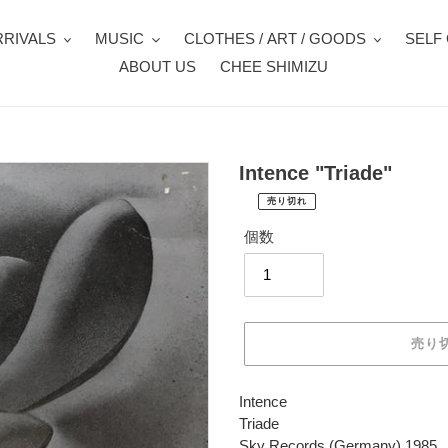
RIVALS
MUSIC
CLOTHES / ART / GOODS
SELF
ABOUT US
CHEE SHIMIZU
Intence "Triade"
売り切れ
¥2,280
通
税
個数
常
込
価
配
送
格
料
は
売り
購
入
手
カ
Intence
続
ー
Triade
き
ト
Sky Records (Germany) 1985