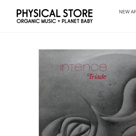
コ
ン
NEW AR
テ
ン
ツ
に
ス
キ
ッ
プ
す
る