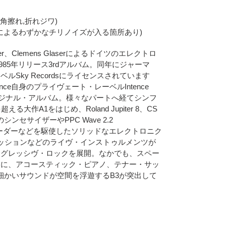
側面/角擦れ,折れジワ)
いスリキズによるわずかなチリノイズが入る箇所あり)
Brunner、Clemens Glaserによるドイツのエレクトロ
の1985年リリース3rdアルバム。同年にジャーマ
Sky Recordsにライセンスされています
tence自身のプライヴェート・レーベルIntence
オリジナル・アルバム。様々なパートへ経てシンフ
大作A1をはじめ、Roland Jupiter 8、CS
などのシンセサイザーやPPC Wave 2.2
r、ヴォコーダーなどを駆使したソリッドなエレクトロニク
カッションなどのライヴ・インストゥルメンツが
ログレッシヴ・ロックを展開。なかでも、スペー
クに、アコースティック・ピアノ、テナー・サッ
細かいサウンドが空間を浮遊するB3が突出して