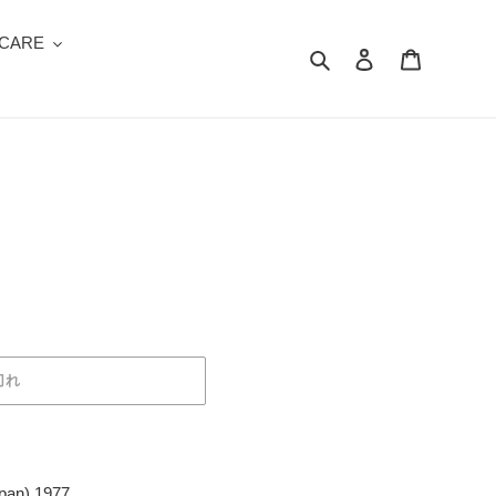
 CARE
検索
ログイン
カート
切れ
pan) 1977