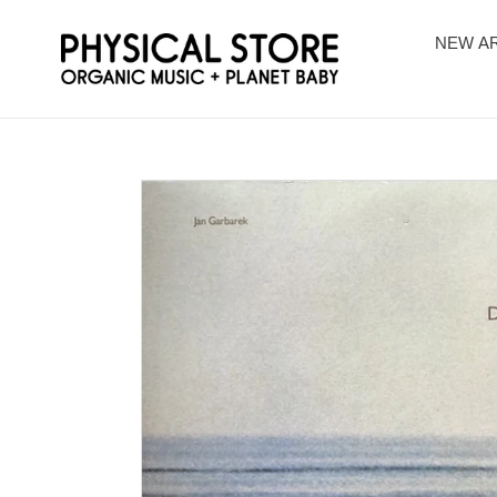
コ
ン
NEW AR
テ
ン
ツ
に
ス
キ
ッ
プ
す
る