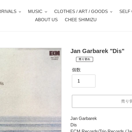
RIVALS
MUSIC
CLOTHES / ART / GOODS
SELF
ABOUT US
CHEE SHIMIZU
Jan Garbarek "Dis"
売り切れ
¥1,860
通
税
個数
常
込
価
配
送
格
料
は
売り
購
入
手
カ
Jan Garbarek
続
ー
Dis
き
ト
ECM Records/Trio Records (Ja