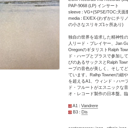
時
に
PAP-9068 (LP) インサート
に
商
sleeve : VG+(SPSE/TOC
計
品
media : EX/EX-(わずか
算
を
の小さなスリキズ1ヶ所あり)
さ
追
れ
加
独自の世界を追求した精神性の
ま
す
人リード・プレイヤー、Jan Ga
す
る
OregonのギタリストRalph Town
コ
ド・ハープとブラスで参加してい
ン
びのあるサックスとRalph T
デ
ープの音色が美しく、そして
ィ
ています。Ralhp Towne
シ
ョ
を超えるA1、ウィンド・ハープ
ン
ド・フルートがエスニックな音
表
オ・レコード製作の日本盤。
記
に
A1 :
Vandrere
つ
B3 :
Dis
い
て