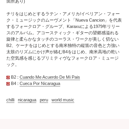
箇所あり)
追
さ
加
れ
チリをはじめとするラテン・アメリカ/イベリアン・フォー
す
ま
ク・ミュージックのムーヴメント「Nueva Cancion」を代表
る
す
するフォークロア・グループ、Karaxuによる1979年リリー
コ
スのアルバム。アコースティック・ギターの望郷感溢れる
ン
旋律と柔らかなタッチのコーラス・ワークが美しく切ない
デ
B2、ケーナをはじめとする南米独特の縦笛の音色と力強い
ィ
太鼓のリズムにかけ声が絡むB4をはじめ、南米高地の乾い
シ
た空気感を感じるプリミティヴなフォークロア・ミュージ
ョ
ック。
ン
表
記
B2 :
Cuando Me Acuerdo De Mi Pais
に
B4 :
Cueca Por Nicaragua
つ
い
chilli
nicaragua
peru
world music
て