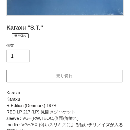
Karaxu "S.T."
売り切れ
¥1,320
通
税
個数
常
込
価
配
送
格
料
は
売り切れ
購
入
カ
手
Karaxu
ー
続
Karaxu
ト
き
R Edition (Denmark) 1979
に
時
RED LP 217 (LP) 見開きジャケット
商
に
sleeve : VG+(RW,TEOC,側面/角擦れ)
品
計
media : VG+/EX-(薄いスリキズによる軽いチリノイズが入る
を
算