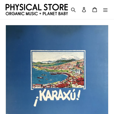
コ
ン
検索
ログイン
カート
テ
ン
ツ
に
ス
キ
ッ
プ
す
る