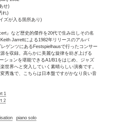
色あせ)
,汚れ)
チリノイズが入る箇所あり)
n Concert』など歴史的傑作を20代で生み出しその名
th Jarrettによる1982年リリースのアルバ
ゲンツにあるFestspielhausで行ったコンサー
音源を収録。高らかに美麗な旋律を紡ぎ上げる
ィゼーションを堪能できるA1/B1をはじめ、ジャズ
音楽世界へと突入していく素晴らしい演奏です。
大変秀逸で、こちらは日本盤ですがかなり良い音
t 1
t 2
isation
piano solo