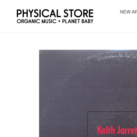
コ
ン
NEW AR
テ
ン
ツ
に
ス
キ
ッ
プ
す
る