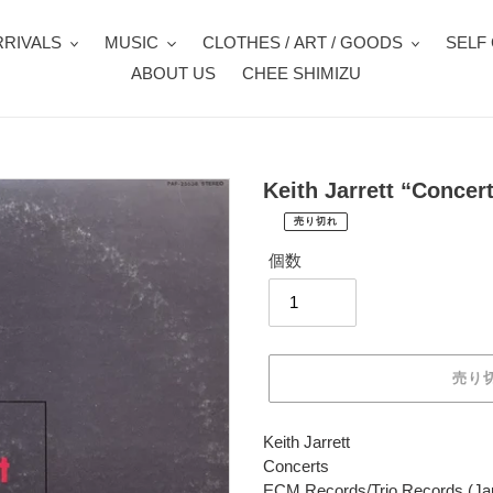
RIVALS
MUSIC
CLOTHES / ART / GOODS
SELF
ABOUT US
CHEE SHIMIZU
Keith Jarrett “Concer
売り切れ
¥1,980
通
税
個数
常
込
価
配
送
格
料
は
売り
購
入
手
カ
Keith Jarrett
続
ー
Concerts
き
ト
ECM Records/Trio Records (Ja