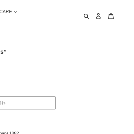
 CARE
検索
ログイン
カート
ts”
切れ
pan) 1982