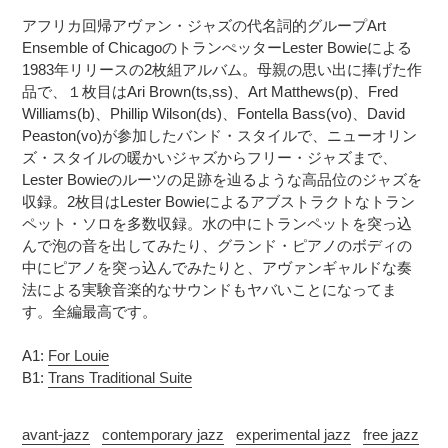
追
さ
アフリカ回帰アヴァン・ジャズの代名詞的グループArt
加
れ
Ensemble of ChicagoのトランぺッターLester Bowieによる
す
ま
1983年リリースの2枚組アルバム。母親の思い出に捧げた作
る
す
品で、１枚目はAri Brown(ts,ss)、Art Matthews(p)、Fred
コ
Williams(b)、Phillip Wilson(ds)、Fontella Bass(vo)、David
ン
Peaston(vo)が参加したバンド・スタイルで、ニューオリン
デ
ズ・スタイルの暖かいジャズからフリー・ジャズまで、
ィ
Lester Bowieのルーツの足跡を辿るような高品位のジャズを
シ
収録。2枚目はLester Bowieによるアブストラクトなトラン
ョ
ペット・ソロを多数収録。水の中にトランペットを突っ込
ン
んで泡の音を出してみたり、グランド・ピアノのボディの
表
記
中にピアノを突っ込んでみたりと、アヴァンギャルドな奏
に
法による実験音楽的なサウンドもヤバいことになってま
つ
す。全編最高です。
い
て
A1:
For Louie
B1:
Trans Traditional Suite
avant-jazz
contemporary jazz
experimental jazz
free jazz