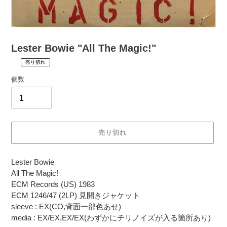
Lester Bowie "All The Magic!"
売り切れ
¥2,530
通
税
個数
常
込
価
配
送
格
料
は
売り切れ
購
入
カ
手
Lester Bowie
ー
続
All The Magic!
ト
き
ECM Records (US) 1983
に
時
ECM 1246/47 (2LP) 見開きジャケット
商
に
sleeve : EX(CO,背面一部色あせ)
品
計
media : EX/EX,EX/EX(わずかにチリノイズが入る箇所あり)
を
算