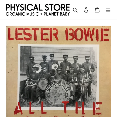
コ
ン
検索
ログイン
カート
テ
ン
ツ
に
ス
キ
ッ
プ
す
る