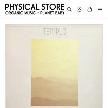
コ
ン
検索
ログイン
カート
テ
ン
ツ
に
ス
キ
ッ
プ
す
る