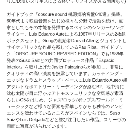
り,C/D:薄いスリキズによる軽いチリノイズが入る箇所あり)
追
さ
加
れ
ガイドブック『obscure sound 桃源郷的音盤640選』掲載。
す
ま
60年代より映画音楽をはじめ様々な分野で活動を続け、画
る
す
家としてもその才能を発揮するスペインのシンガー/ソング
コ
ライター、Luis Eduardo Auteによる1987年リリースの2枚組
ン
ボックスセット。Gongの創始者Daevid Allenとジョイントし
デ
サイケデリックな作品を残しているPau Riba、ガイドブッ
ィ
ク『OBSCURE SOUND REVISED EDITION』でも1988年
シ
発表のSuso Saizとの共同プロデュース作品『Espacio
ョ
Interior』を取り上げたJavier Paixarinoらが参加し、非常に
ン
クオリティの高い演奏を披露しています。カッティング・
表
記
エッジなドラムとスラップ・ベースにLuis Eduardo Auteの超
に
アダルトなポエトリー・リーディングが絡むB2、地中海に
つ
沈む太陽が目に浮かぶアトモスフェリックな空気感が素晴
い
らしいC5をはじめ、ジャズ/ロック/ポップス/ワールド・ミ
て
ュージックなど様々な要素を昇華しながらも独特のアンビ
エンスを漂わせているところがスペインならでは。Suso
SaizやLuis Delgadoなどと並び注目したい作品。スリーヴの
両面に写真が貼られています。