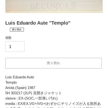
Luis Eduardo Aute "Templo"
売り切れ
¥2,200
通
税
個数
常
込
価
配
送
格
料
は
売り切れ
購
入
カ
手
Luis Eduardo Aute
ー
続
Templo
ト
き
Ariola (Spain) 1987
に
時
5H 303217 (2LP) 見開きジャケット
商
に
sleeve : EX-(SOC,一部薄い汚れ)
品
計
media : EX/EX,VG+/VG+(わずかにチリノイズが入る箇所あ
を
算