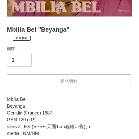
Mbilia Bel "Beyanga"
売り切れ
¥2,530
通
税
個数
常
込
価
配
送
格
料
は
売り切れ
購
入
カ
手
Mbilia Bel
ー
続
Beyanga
ト
き
Genidia (France) 1987
に
時
GEN 120 (LP)
商
に
sleeve : EX-(SPSE:天面1cm程軽い裂け)
品
計
media : NM/NM
を
算