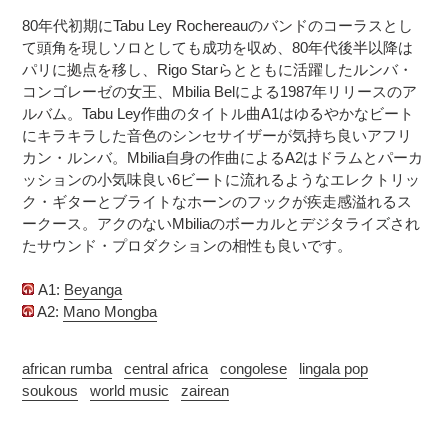
追
さ
80年代初期にTabu Ley Rochereauのバンドのコーラスとし
加
れ
て頭角を現しソロとしても成功を収め、80年代後半以降は
す
ま
パリに拠点を移し、Rigo Starらとともに活躍したルンバ・
る
す
コンゴレーゼの女王、Mbilia Belによる1987年リリースのア
コ
ルバム。Tabu Ley作曲のタイトル曲A1はゆるやかなビート
ン
にキラキラした音色のシンセサイザーが気持ち良いアフリ
デ
カン・ルンバ。Mbilia自身の作曲によるA2はドラムとパーカ
ィ
ッションの小気味良い6ビートに流れるようなエレクトリッ
シ
ク・ギターとブライトなホーンのフックが疾走感溢れるス
ョ
ークース。アクのないMbiliaのボーカルとデジタライズされ
ン
たサウンド・プロダクションの相性も良いです。
表
記
に
A1:
Beyanga
つ
A2:
Mano Mongba
い
て
african rumba
central africa
congolese
lingala pop
soukous
world music
zairean