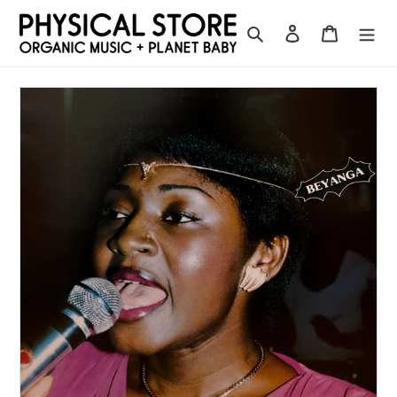
コ
ン
検索
ログイン
カート
テ
ン
ツ
に
ス
キ
ッ
プ
す
る