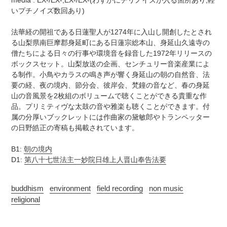
media : EX-/EX-,EX-/EX-(わずかにチリノイズが入る箇所あり,軽
を
算
いプチノイズ数回あり)
追
さ
加
れ
法華経の開祖である日蓮聖人が1274年に入山し開創したとされ
す
ま
る山梨県南巨摩郡身延町にある日蓮宗総本山、身延山久遠寺の
る
す
僧たちによる日々の行事や環境音を録音した1972年リリースの
コ
ボックスセット。山梨放送の企画、センチュリー音楽産業によ
ン
る制作。小鳥やカラスの鳴き声が響く身延山の朝の自然音、法
デ
要の経、夜の境内、節分会、彼岸会、梵鐘の音など、春の身延
ィ
山の音風景を2枚組のボリュームで聴くことができる貴重な作
シ
品。プリミティヴな太鼓の音や雅楽も聴くことができます。付
ョ
属の分厚いブックレットには作曲家の黛敏郎やトランペッター
ン
の日野皓正の寄稿も掲載されています。
表
記
B1:
朝の境内
に
D1:
第八十七世法主一妙院日雄上人晋山奉告法要
つ
い
buddhism
environment
field recording
non music
て
religional