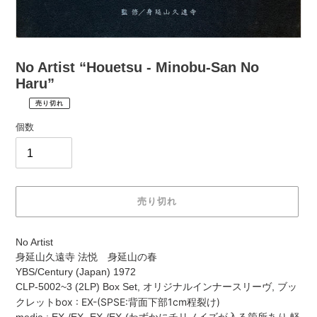
No Artist “Houetsu - Minobu-San No
Haru”
売り切れ
¥3,960
通
税
個数
常
込
価
配
送
格
料
は
売り切れ
購
入
カ
手
No Artist
ー
続
身延山久遠寺 法悦 身延山の春
ト
き
YBS/Century (Japan) 1972
に
時
CLP-5002~3 (2LP) Box Set, オリジナルインナースリーヴ, ブッ
商
に
box : EX-(SPSE:背面下部1cm程裂け)
クレット
品
計