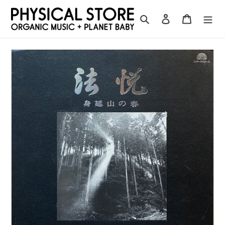
コ
ン
検索
ログイン
カート
テ
ン
ツ
に
ス
キ
ッ
プ
す
る