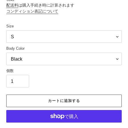
価
配送料
は購入手続き時に計算されます
コンディション表記について
格
Size
Body Color
個数
カートに追加する