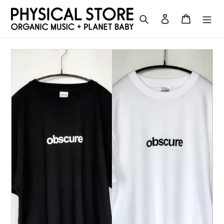
コ
ン
検索
ログイン
カート
テ
ン
ツ
に
ス
キ
ッ
プ
す
る