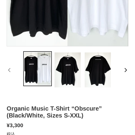
前
次
の
の
ス
ス
ラ
ラ
イ
イ
ド
ド
Organic Music T-Shirt “Obscure”
(Black/White, Sizes S-XXL)
通
¥3,300
常
税込