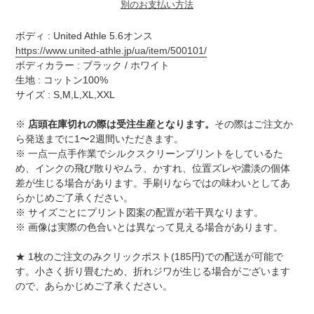
別のお支払い方法
カ
ボディ : United Athle 5.6オンス
ー
https://www.united-athle.jp/ua/item/500101/
ト
ボディカラー : ブラック / ホワイト
に
生地 : コットン100%
商
サイズ : S,M,L,XL,XXL
品
を
※
店頭在庫切れの際は受注生産となります。
その際はご注文か
追
ら発送までに1〜2週間いただきます。
加
※ 一点一点手作業でシルクスクリーンプリントをしているた
す
め、インクの飛び散りやムラ、かすれ、位置ズレや濃淡の個体
る
差が生じる場合があります。手刷りならではの味わいとしてあ
らかじめご了承ください。
※ サイズごとにプリント図案の配置が若干異なります。
※ 画像は実際の色合いとは異なって見える場合があります。
★ 1枚のご注文のみクリックポスト(185円)での配送が可能で
す。小さく折り畳むため、折れジワが生じる場合がございます
ので、あらかじめご了承ください。