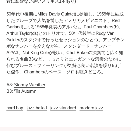
音に影響ない薄いスリキズ1本あり)
追
さ
加
れ
50年代中後期にMiles Davis Quintetに参加し、1959年に結成
す
ま
したグループで人気を博したアメリカ人ピアニスト、Red
る
す
Garlandによる1958年発表のアルバム。Paul Chambers(b)、
コ
Arthur Taylor(ds)とのトリオで、50年代後半にRudy Van
ン
Gelderのスタジオで行ったセッションのひとつ。アップテン
デ
ポなナンバーを交えながら、スタンダード・ナンバー
ィ
A2/A3、Nat King Coleが歌い、Chet Bakerの演奏でも広く知
シ
られる名曲B3など、しっとりとエレガントな演奏のなかに
ョ
佇むブルース・フィーリングが気持ち良い名演を繰り広げ
ン
た傑作。Chambersのベース・ソロも聴きどころ。
表
記
に
A3:
Stormy Weather
つ
B3:
’Tis Autumn
い
て
hard bop
jazz ballad
jazz standard
modern jazz