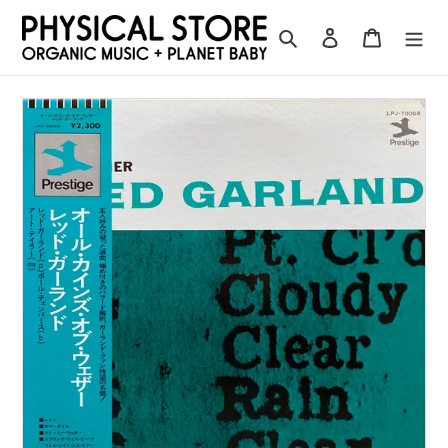
コ
ン
検索
ログイン
カート
テ
ン
ツ
に
ス
キ
ッ
プ
す
る