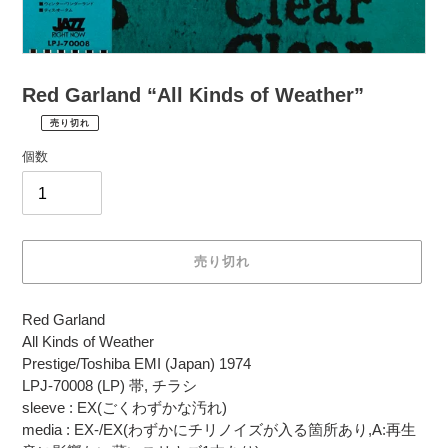
Red Garland “All Kinds of Weather”
売り切れ
¥2,970
通
税
個数
常
込
価
配
送
格
料
は
売り切れ
購
入
カ
手
Red Garland
ー
続
All Kinds of Weather
ト
き
Prestige/Toshiba EMI (Japan) 1974
に
時
LPJ-70008 (LP) 帯, チラシ
商
に
sleeve : EX(ごくわずかな汚れ)
品
計
media : EX-/EX(わずかにチリノイズが入る箇所あり,A:再生
を
算