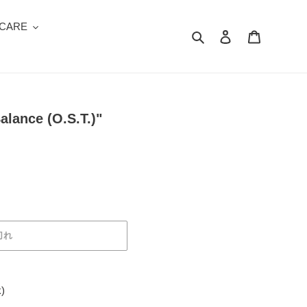
 CARE
検索
ログイン
カート
lance (O.S.T.)"
切れ
k)