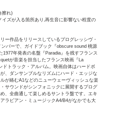
/角擦れ)
ずかにチリノイズが入る箇所あり,再生音に影響ない程度の
イブラリー作品をリリースしているプログレッシヴ・
メンバーで、ガイドブック『obscure sound 桃源
1977年発表の名盤『Paradia』を残すフランス
ocquetが音楽を担当したフランス映画『La
サウンドトラック・アルバム。映画自体はハードボ
すが、ダンサンブルなリズムにハード・エッジな
ルが絡むA1などのニューウェーヴィッシュな楽
セ・サウンドがシンフォニックに展開するプログ
じめ、全曲通して楽しめるサントラ盤です。エキ
アラビアン・ミュージックA4/B4がなかでも大