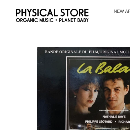
コ
ン
NEW AR
テ
ン
ツ
に
ス
キ
ッ
プ
す
る