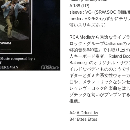
時
に
A 188 (LP)
に
商
sleeve : VG+(SRW,SOC,側面
計
品
media : EX-/EX-(わ
算
を
薄いスリキズあり)
さ
追
れ
加
RCA Mediaから秀逸なラ
ま
す
ロック・グループCatharsisの
す
る
郷的音盤640選』でも取り上げた
コ
人キーボード奏者、Roland B
ン
Balance』のオリジナル・
デ
イルドなバディもののようで
ィ
ギターとダミ声系女性ヴォーカ
シ
曲や、メランコリックなシン
ョ
レッシヴ・ロック的楽曲をは
ン
表
ゾチックな匂いがプンプンする
記
推薦。
に
つ
A4:
A Ddunit Iw
い
B4:
Ettes Ettes
て