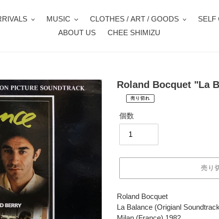
RIVALS
MUSIC
CLOTHES / ART / GOODS
SELF
ABOUT US
CHEE SHIMIZU
Roland Bocquet "La Ba
売り切れ
¥2,530
通
税
個数
常
込
価
配
送
格
料
は
売り
購
入
手
カ
Roland Bocquet
続
ー
La Balance (Origianl Soundtrac
き
ト
Milan (France) 1982