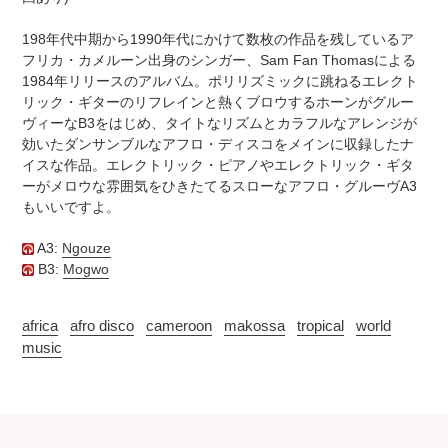
追
さ
加
れ
198年代中期から1990年代にかけて数枚の作品を残しているア
す
ま
フリカ・カメルーン出身のシンガー、Sam Fan Thomasによる
る
す
1984年リリースのアルバム。ポリリズミックに跳ねるエレクト
コ
リック・ギターのリフレインと熱くブロウするホーンがグルー
ン
ヴィーなB3をはじめ、タイトなリズムとカラフルなアレンジが
デ
効いたダンサンブルなアフロ・ディスコをメインに収録したナ
ィ
イスな作品。エレクトリック・ピアノやエレクトリック・ギタ
シ
ーがメロウな雰囲気をひきたてるスローなアフロ・グルーヴA3
ョ
もいいですよ。
ン
表
A3:
Ngouze
記
B3:
Mogwo
に
つ
africa
afro disco
cameroon
makossa
tropical
world
い
music
て