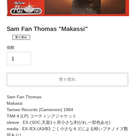
Sam Fan Thomas "Makassi"
売り切れ
¥1,980
通
税
個数
常
込
価
配
送
格
料
は
売り切れ
購
入
カ
手
Sam Fan Thomas
ー
続
Makassi
ト
き
Tamwo Records (Cameroon) 1984
に
時
TAM 4 (LP) コーティングジャケット
商
に
sleeve : EX-(SOC,天面1ヶ所小さな剥がれ,一部色あせ)
品
計
media : EX-/EX-(A3/B3:ごく小さなキズによる軽いプチノイズ数
を
算
回あり)