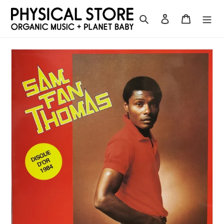
コ
ン
検索
ログイン
カート
テ
ン
ツ
に
ス
キ
ッ
プ
す
る