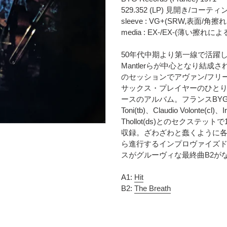
時
に
529.352 (LP) 見開き/コー
に
商
sleeve : VG+(SRW,表面/角擦
計
品
media : EX-/EX-(薄い
算
を
さ
追
50年代中期より第一線で活躍し、60
れ
加
Mantlerらが中心となり結成されたJ
ま
す
のセッションでアヴァン/フリ
す
る
サックス・プレイヤーのひとりとし
コ
ースのアルバム。フランスBYG Re
ン
Toni(tb)、Claudio Volonte(cl)、I
デ
Thollot(ds)とのセクステ
ィ
収録。ざわざわと蠢くように
シ
ョ
ら進行するインプロヴァイズド・セッ
ン
スがグルーヴィな最終曲B2が
表
記
A1:
Hit
に
B2:
The Breath
つ
い
て