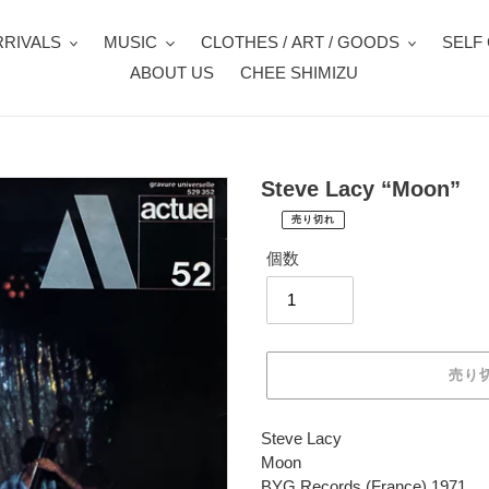
RIVALS
MUSIC
CLOTHES / ART / GOODS
SELF
ABOUT US
CHEE SHIMIZU
Steve Lacy “Moon”
売り切れ
¥4,950
通
税
個数
常
込
価
配
送
格
料
は
売り
購
入
手
カ
Steve Lacy
続
ー
Moon
き
ト
BYG Records (France) 1971