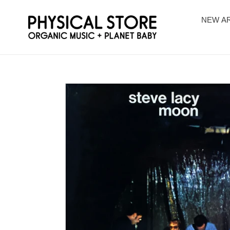
コ
ン
NEW AR
テ
ン
ツ
に
ス
キ
ッ
プ
す
る