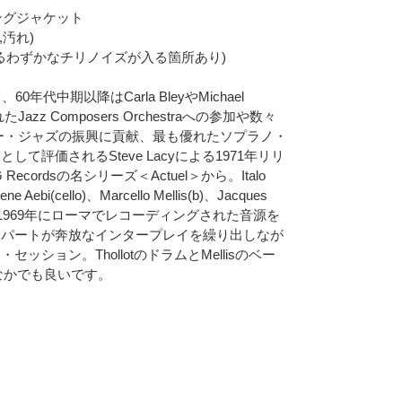
ティングジャケット
れ,汚れ)
擦れによるわずかなチリノイズが入る箇所あり)
年代中期以降はCarla BleyやMichael
azz Composers Orchestraへの参加や数々
ー・ジャズの振興に貢献、最も優れたソプラノ・
て評価されるSteve Lacyによる1971年リリ
cordsの名シリーズ＜Actuel＞から。Italo
rene Aebi(cello)、Marcello Mellis(b)、Jacques
ットで1969年にローマでレコーディングされた音源を
各パートが奔放なインタープレイを繰り出しなが
ション。ThollotのドラムとMellisのベー
なかでも良いです。