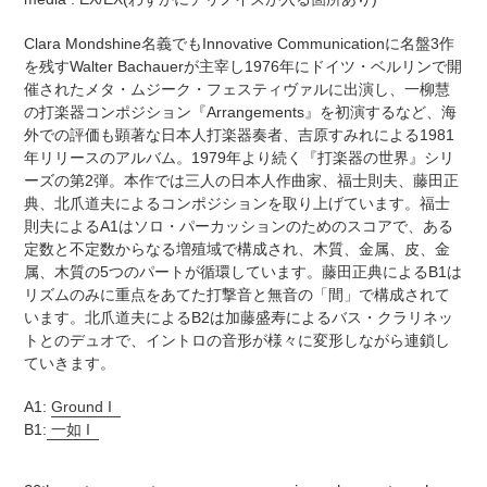
を
算
追
さ
Clara Mondshine名義でもInnovative Communicationに名盤3作
加
れ
を残すWalter Bachauerが主宰し1976年にドイツ・ベルリンで開
す
ま
催されたメタ・ムジーク・フェスティヴァルに出演し、一柳慧
る
す
の打楽器コンポジション『Arrangements』を初演するなど、海
コ
外での評価も顕著な日本人打楽器奏者、吉原すみれによる1981
ン
年リリースのアルバム。1979年より続く『打楽器の世界』シリ
デ
ーズの第2弾。本作では三人の日本人作曲家、福士則夫、藤田正
ィ
典、北爪道夫によるコンポジションを取り上げています。福士
シ
則夫によるA1はソロ・パーカッションのためのスコアで、ある
ョ
定数と不定数からなる増殖域で構成され、木質、金属、皮、金
ン
属、木質の5つのパートが循環しています。藤田正典によるB1は
表
リズムのみに重点をあてた打撃音と無音の「間」で構成されて
記
います。北爪道夫によるB2は加藤盛寿によるバス・クラリネッ
に
トとのデュオで、イントロの音形が様々に変形しながら連鎖し
つ
ていきます。
い
て
A1:
Ground I
B1:
一如 I