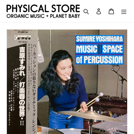
コ
ン
検索
ログイン
カート
テ
ン
ツ
に
ス
キ
ッ
プ
す
る