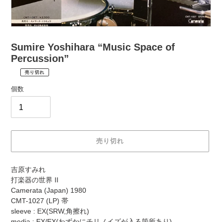
Sumire Yoshihara “Music Space of
Percussion”
売り切れ
¥3,960
通
税
個数
常
込
価
配
送
格
料
は
売り切れ
購
入
カ
手
吉原すみれ
ー
続
打楽器の世界 II
ト
き
Camerata (Japan) 1980
に
時
CMT-1027 (LP) 帯
商
に
sleeve : EX(SRW,角擦れ)
品
計
media : EX/EX(わずかにチリノイズが入る箇所あり)