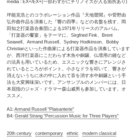
media : EX+/EX+(一部わずかにチリノイズが入る箇所あり)
を
算
追
さ
坪能克浩とのコラボレーション作品『天地聲聞』や菅野由
加
れ
弘作曲作品を演奏した『響の四季』などの名盤を残す、岡
す
ま
田知之打楽器合奏団による1971年リリースのアルバム。
る
す
「打楽器の饗宴」をテーマに、Sirgfried Fink、Brent
コ
Seawell、Armand Russell、Sydney Hodkinson、Bobby
ン
Christianといった作曲家による打楽器作品を演奏しています
デ
が、西洋打楽器にこだわらず木魚や銅鑼、仏壇用の鐘など
ィ
の法具も用いているため、エスニックな響きにアレンジさ
シ
れているところがポイント。小さなドラを叩いて、響きが
ョ
消えないうちに水の中に入れて音を消す水中銅鑼という手
ン
法も大変興味深いです。アンサンブルのメンバーには、日
表
記
本屈指のジャズ・ドラマー森山威男も参加しています。オ
に
ススメ。
つ
い
A1:
Armand Russell “Plaisanterie”
て
B4:
Gerald Strang “Percussion Music for Three Players”
20th century
contemporary
ethnic
modern classical