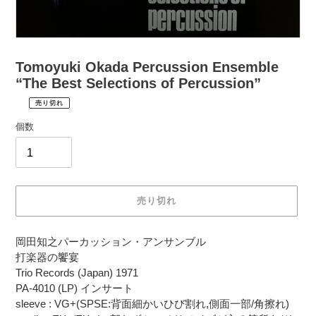
Tomoyuki Okada Percussion Ensemble
“The Best Selections of Percussion”
売り切れ
¥1,980
通
税
個数
常
込
価
配
送
格
料
は
売り切れ
購
入
カ
手
岡田知之パーカッション・アンサンブル
ー
続
打楽器の饗宴
ト
き
Trio Records (Japan) 1971
に
時
PA-4010 (LP) インサート
商
に
sleeve : VG+(SPSE:背面細かいひび割れ,側面一部/角擦れ)
品
計