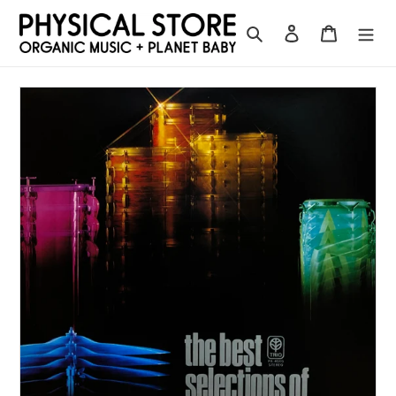
コ
ン
検索
ログイン
カート
テ
ン
ツ
に
ス
キ
ッ
プ
す
る