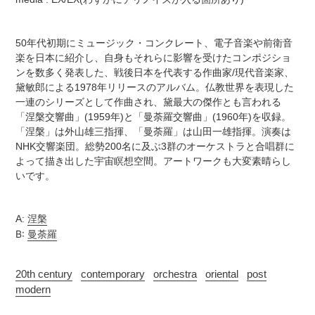
を
算
追
さ
加
れ
50年代初期にミュージック・コンクレート、電子音楽や前衛音
す
ま
楽を日本に紹介し、自身もそれらに影響を受けたコンポジショ
る
す
ンを数多く発表した、戦後日本を代表する作曲家/現代音楽家、
コ
黛敏郎による1978年リリースのアルバム。仏教世界を表現した
ン
一連のシリーズとして作曲され、黛最大の傑作とも言われる
デ
「涅槃交響曲」(1959年)と「曼荼羅交響曲」(1960年)を収録。
ィ
「涅槃」は外山雄三指揮、「曼荼羅」は山田一雄指揮。演奏は
シ
NHK交響楽団。総勢200名に及ぶ3群のオーケストラと合唱群に
ョ
よって描き出した宇宙瞑想空間。アートワークも大変素晴らし
ン
いです。
表
記
に
A:
涅槃
つ
B:
曼荼羅
い
て
20th century
contemporary
orchestra
oriental
post
modern