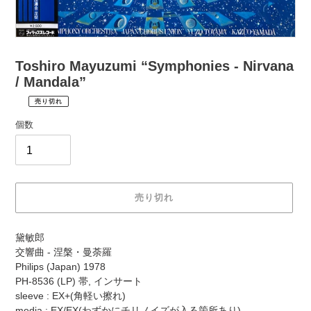
Toshiro Mayuzumi “Symphonies - Nirvana
/ Mandala”
売り切れ
¥1,980
通
税
個数
常
込
価
配
送
格
料
は
売り切れ
購
入
カ
手
黛敏郎
ー
続
交響曲 - 涅槃・曼荼羅
ト
き
Philips (Japan) 1978
に
時
PH-8536 (LP) 帯, インサート
商
に
sleeve : EX+(角軽い擦れ)
品
計
media : EX/EX(わずかにチリノイズが入る箇所あり)