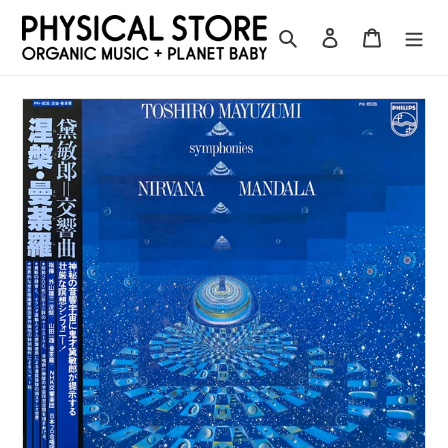
コ
ン
検索
ログイン
カート
テ
ン
ツ
に
ス
キ
ッ
プ
す
る