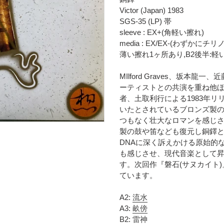
き
ト
Victor (Japan) 1983
時
に
SGS-35 (LP) 帯
に
商
sleeve : EX+(角軽い擦れ)
計
品
media : EX/EX-(わずか
算
を
薄い擦れ1ヶ所あり,B2後半:
さ
追
れ
加
MIlford Graves、坂
ま
す
ーティストとの共演を重ね他
す
る
者、土取利行による1983年
コ
いたとされているブロンズ製
ン
つもなく壮大なロマンを感じ
デ
製の鼓や笛なども復元し銅鐸
ィ
DNAに深く訴えかける原始的
シ
ョ
も感じさせ、現代音楽として
ン
す。次回作『磐石(サヌカイト
表
ています。
記
に
A2:
流水
つ
A3:
畝傍
い
B2:
雷神