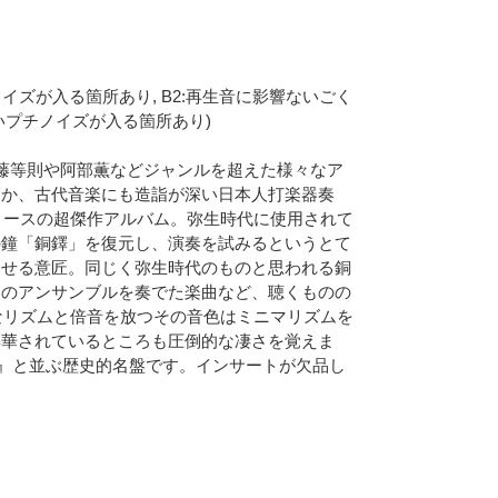
にチリノイズが入る箇所あり, B2:再生音に影響ないごく
軽いプチノイズが入る箇所あり)
本龍一、近藤等則や阿部薫などジャンルを超えた様々なア
ほか、古代音楽にも造詣が深い日本人打楽器奏
リリースの超傑作アルバム。弥生時代に使用されて
の鐘「銅鐸」を復元し、演奏を試みるというとて
させる意匠。同じく弥生時代のものと思われる銅
とのアンサンブルを奏でた楽曲など、聴くものの
なリズムと倍音を放つその音色はミニマリズムを
昇華されているところも圧倒的な凄さを覚えま
)』と並ぶ歴史的名盤です。インサートが欠品し