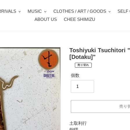
RIVALS
MUSIC
CLOTHES / ART / GOODS
SELF
ABOUT US
CHEE SHIMIZU
Toshiyuki Tsuchitori 
[Dotaku]"
売り切れ
¥6,930
通
税
個数
常
込
価
配
送
格
料
は
売り
購
入
手
カ
土取利行
続
ー
銅鐸