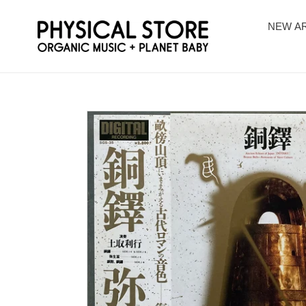
コ
ン
NEW AR
テ
ン
ツ
に
ス
キ
ッ
プ
す
る