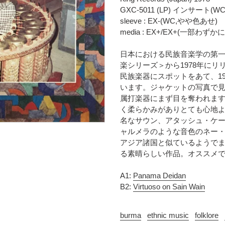
時
に
GXC-5011 (LP) インサート(W
に
商
sleeve : EX-(WC,やや色あせ)
計
品
media : EX+/EX+(一部
算
を
さ
追
日本における民族音楽学の第
れ
加
楽シリーズ＞から1978年にリ
ま
す
民族楽器にスポットをあて、19
す
る
います。ジャケットの写真で
コ
属打楽器にまず目を奪われます
ン
く柔らかみがありとても心地
デ
名なサウン、アタッシュ・ケ
ィ
ャルメラのような音色のネー
シ
ョ
アジア諸国と似ているようで
ン
る素晴らしい作品。オススメ
表
記
A1:
Panama Deidan
に
B2:
Virtuoso on Sain Wain
つ
い
burma
ethnic music
folklore
て