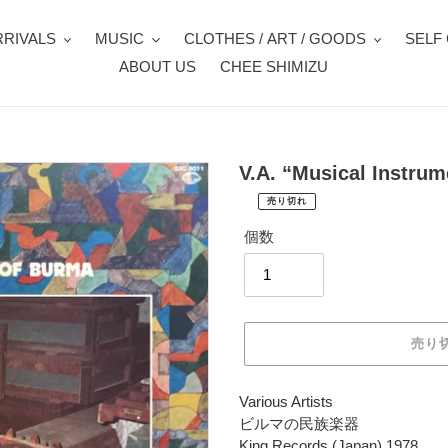
RIVALS
MUSIC
CLOTHES / ART / GOODS
SELF
ABOUT US
CHEE SHIMIZU
V.A. “Musical Instru
売り切れ
¥1,870
通
税
個数
常
込
価
配
送
格
料
は
売り
購
入
手
カ
Various Artists
続
ー
ビルマの民族楽器
き
ト
King Records (Japan) 1978