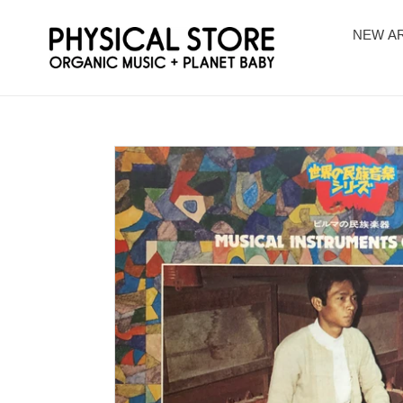
コ
ン
NEW AR
テ
ン
ツ
に
ス
キ
ッ
プ
す
る