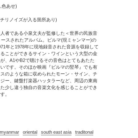
C,色あせ)
わずかにチリノイズが入る箇所あり)
一人者である小泉文夫が監修した＜世界の民族音
リースされたアルバム。ビルマ(現ミャンマー)の
71年と1978年に現地録音された音源を収録して
見ることができるサイン・ワインという大型の金
が、A1やB2で聴けるその音色はとてもあたた
よいです。そのほか映画『ビルマの竪琴』でも有
ースのような箱に収められたモーン・サイン、チ
・ジー、鍵盤打楽器ハッタラーなど、周辺の東南
また少し違う独自の音楽文化を感じることができ
です。
myanmar
oriental
south east asia
traditonal