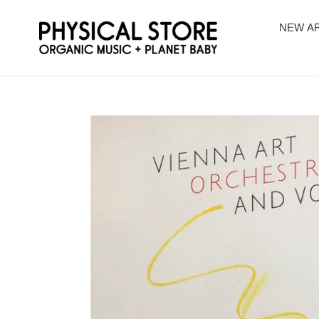
コ
ン
NEW AR
テ
ン
ツ
に
ス
キ
ッ
プ
す
る