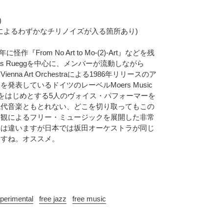
)
いスリキズによるわずかなチリノイズが入る箇所あり)
3年に怪作『From No Art to Mo-(2)-Art』などを残
as Rueggを中心に、メンバーが流動しながら
na Art Orchestraによる1986年リリースのア
表しているドイツのレーベルMoers Music
wtonをはじめとする5人のヴォイス・パフォーマーを
現代音楽ともとれない、どこを切り取ってもこの
界観によるフリー・ミュージックを展開した非常
向は違いますが日本では坂田オーケストラが同じ
ますね。オススメ。
perimental
free jazz
free music