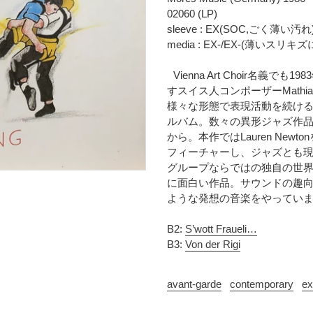
時
に
02060 (LP)
に
商
sleeve : EX(SOC,ごく薄い汚れ
計
品
media : EX-/EX-(薄
算
を
さ
追
Vienna Art Choir名義でも198
れ
加
すスイス人コンポーザーMathi
ま
す
様々な形態で表現活動を続けるVien
す
る
ルバム。数々の異形ジャズ作品を発
コ
から。本作ではLauren Ne
ン
フィーチャーし、ジャズとも
デ
グループならではの独自の世
ィ
に面白い作品。サウンドの趣
シ
ョ
ような発想の音楽をやってい
ン
表
B2:
S’wott Fraueli…
記
B3:
Von der Rigi
に
つ
avant-garde
contemporary
ex
い
て