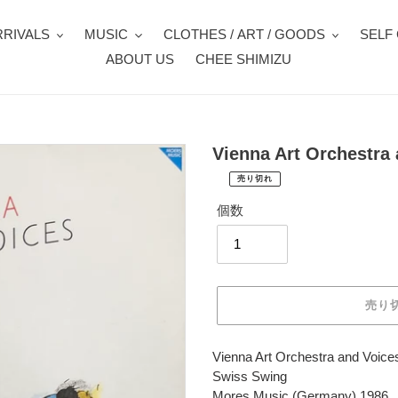
RIVALS
MUSIC
CLOTHES / ART / GOODS
SELF
ABOUT US
CHEE SHIMIZU
Vienna Art Orchestra
売り切れ
¥2,530
通
税
個数
常
込
価
配
送
格
料
は
売り
購
入
手
カ
Vienna Art Orchestra and Voice
続
ー
Swiss Swing
き
ト
Mores Music (Germany) 1986