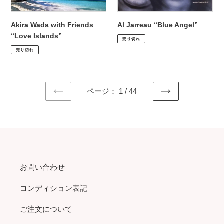
Akira Wada with Friends
Al Jarreau “Blue Angel”
通
¥1,210
“Love Islands”
売り切れ
常
通
¥1,980
売り切れ
価
常
格
価
格
ページ： 1 / 44
前
次
の
の
ペ
ペ
ー
ー
ジ
ジ
お問い合わせ
コンディション表記
ご注文について