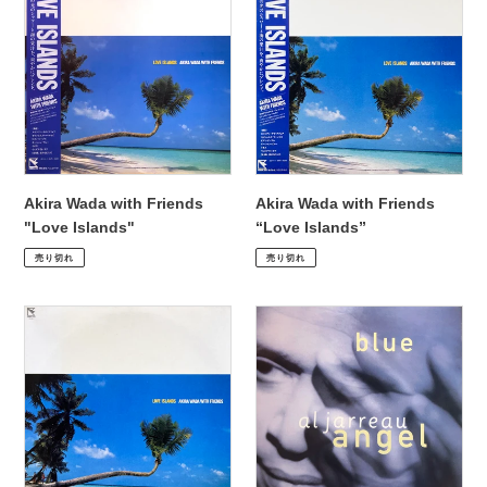
Wada
Wada
with
with
Friends
Friends
"Love
“Love
Islands"
Islands”
Akira Wada with Friends
Akira Wada with Friends
"Love Islands"
“Love Islands”
通
¥2,200
通
¥2,200
売り切れ
売り切れ
常
常
価
価
Akira
Al
格
格
Wada
Jarreau
with
“Blue
Friends
Angel”
“Love
Islands”