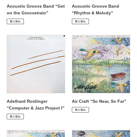
Acoustic Groove Band “Get
Acoustic Groove Band
on the Groovetrain”
“Rhythm & Melody”
通
¥2,200
通
¥2,420
売り切れ
売り切れ
常
常
価
価
Adelhard
Air
格
格
Roidinger
Craft
“Computer
“So
&
Near,
Jazz
So
Project
Far”
I”
Adelhard Roidinger
Air Craft “So Near, So Far”
通
¥2,530
“Computer & Jazz Project I”
売り切れ
常
通
¥19,800
売り切れ
価
常
格
価
Air
Air
格