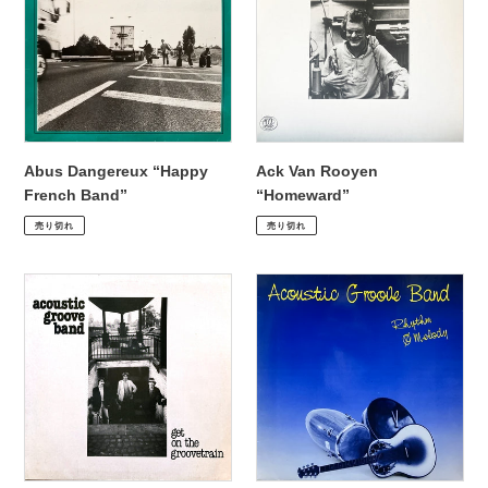
French
“Homeward”
Band”
Abus Dangereux “Happy
Ack Van Rooyen
French Band”
“Homeward”
通
¥2,530
通
¥2,530
売り切れ
売り切れ
常
常
価
価
Acoustic
Acoustic
格
格
Groove
Groove
Band
Band
“Get
“Rhythm
on
&
the
Melody”
Groovetrain”