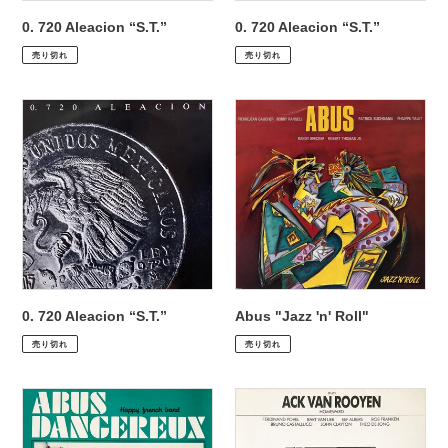
0. 720 Aleacion “S.T.”
0. 720 Aleacion “S.T.”
通
¥6,930
通
¥4,950
売り切れ
売り切れ
常
常
価
価
0.
Abus
格
格
720
"Jazz
Aleacion
'n'
“S.T.”
Roll"
0. 720 Aleacion “S.T.”
Abus "Jazz 'n' Roll"
通
¥4,950
通
¥1,980
売り切れ
売り切れ
常
常
価
価
Abus
Ack
格
格
Dangereux
Van
“Happy
Rooyen