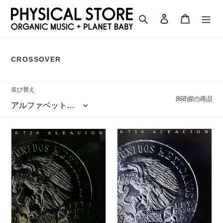
コ
ン
検索
ログイン
カート
テ
ン
ツ
CROSSOVER
に
ス
キ
並び替え
ッ
868個の商品
プ
す
る
0.
0.
720
720
Aleacion
Aleacion
“S.T.”
“S.T.”