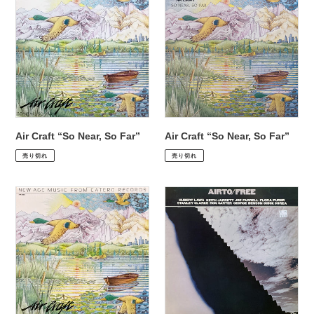
Craft
Craft
“So
“So
Near,
Near,
So
So
Far”
Far”
Air Craft “So Near, So Far”
Air Craft “So Near, So Far”
通
¥2,530
通
¥2,970
売り切れ
売り切れ
常
常
価
価
Air
Airto
格
格
Craft
“Free”
“So
Near,
So
Far”