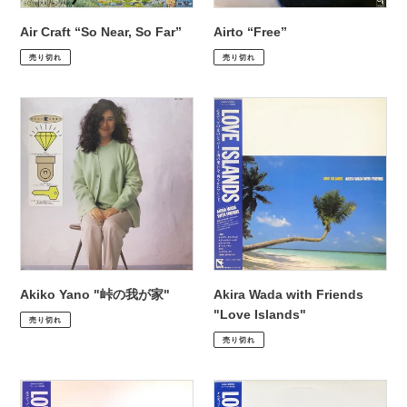
Air Craft “So Near, So Far”
Airto “Free”
通
¥2,530
通
¥2,200
売り切れ
売り切れ
常
常
価
価
Akiko
Akira
格
格
Yano
Wada
"峠
with
の
Friends
我
"Love
が
Islands"
家"
Akiko Yano "峠の我が家"
Akira Wada with Friends
通
¥2,200
"Love Islands"
売り切れ
常
通
¥2,200
売り切れ
価
常
格
価
Akira
Akira
格