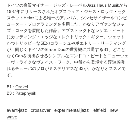
追
さ
ドイツの良質マイナー・ジャズ・レーベルJazz Haus Musikから
加
れ
1987年にリリースされたオブスキュア・ジャズ・ロック・セク
す
ま
ステットHeinzによる唯一のアルバム。シンセサイザーやコンピ
る
す
ューター・プログラミングを多用した、かなりアヴァンなジャ
コ
ズ・ロックを展開した作品。アブストラクトなレゲエ・ビート
ン
にカッティング・エッジなエレクトリック・ギター、ウェット
デ
かつトリッピーなSEのコラージュやポエトリー・リーディング
ィ
が、同じくドイツのStroer Duoの世界観に共通するB1、どこと
シ
なくCanを彷彿させるシンプルなズンドコ・ビートとニューウェ
ョ
ーヴ・ライクなヴォイス・ワーク、中盤から登場する浮遊感溢
ン
れるチューバのソロがミステリアスなB3が、かなりオススメで
表
す。
記
に
B1 :
Orakel
つ
B3 :
Pataphysik
い
て
avant-jazz
crossover
experimental jazz
leftfield
new
wave