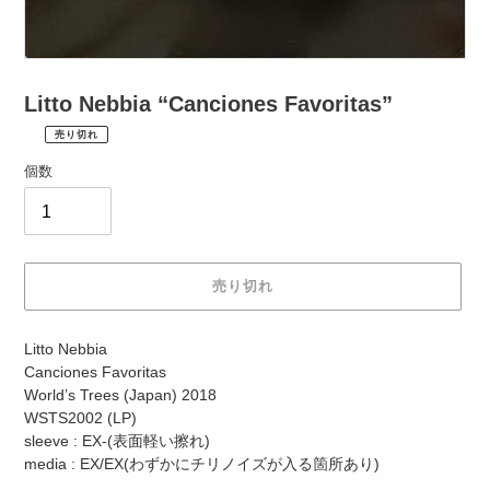
Litto Nebbia “Canciones Favoritas”
売り切れ
¥2,970
通
税
個数
常
込
価
配
送
格
料
は
売り切れ
購
入
カ
手
Litto Nebbia
ー
続
Canciones Favoritas
ト
き
World’s Trees (Japan) 2018
に
時
WSTS2002 (LP)
商
に
sleeve : EX-(表面軽い擦れ)
品
計
media : EX/EX(わずかにチリノイズが入る箇所あり)
を
算