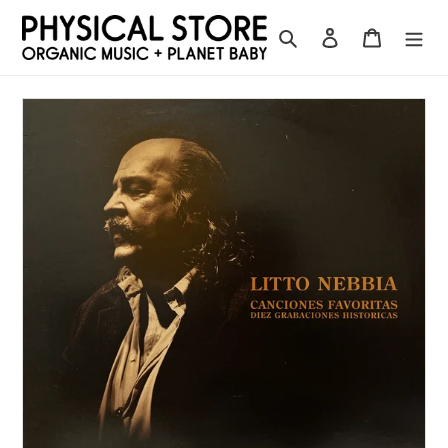
コ
ン
検索
ログイン
カート
テ
ン
ツ
に
ス
キ
ッ
プ
す
る