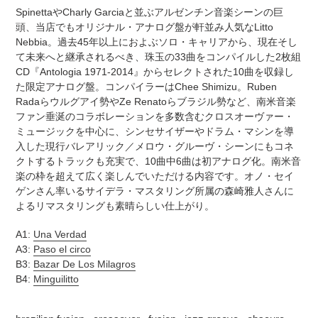
追
さ
SpinettaやCharly Garciaと並ぶアルゼンチン音楽シーンの巨
加
れ
頭、当店でもオリジナル・アナログ盤が軒並み人気なLitto
す
ま
Nebbia。過去45年以上におよぶソロ・キャリアから、現在そし
る
す
て未来へと継承されるべき、珠玉の33曲をコンパイルした2枚組
コ
CD『Antologia 1971-2014』からセレクトされた10曲を収録し
ン
た限定アナログ盤。コンパイラーはChee Shimizu。Ruben
デ
Radaらウルグアイ勢やZe Renatoらブラジル勢など、南米音楽
ィ
ファン垂涎のコラボレーションを多数含むクロスオーヴァー・
シ
ミュージックを中心に、シンセサイザーやドラム・マシンを導
ョ
入した現行バレアリック／メロウ・グルーヴ・シーンにもコネ
ン
クトするトラックも充実で、10曲中6曲は初アナログ化。南米音
表
楽の枠を超えて広く楽しんでいただける内容です。オノ・セイ
記
ゲンさん率いるサイデラ・マスタリング所属の森崎雅人さんに
に
よるリマスタリングも素晴らしい仕上がり。
つ
い
A1:
Una Verdad
て
A3:
Paso el circo
B3:
Bazar De Los Milagros
B4:
Minguilitto