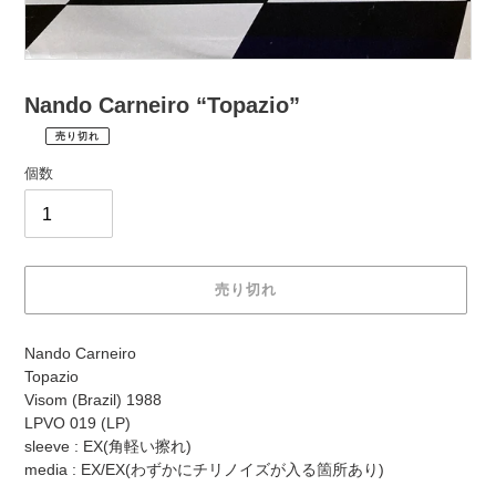
Nando Carneiro “Topazio”
売り切れ
¥3,960
通
税
個数
常
込
価
配
送
格
料
は
売り切れ
購
入
カ
手
Nando Carneiro
ー
続
Topazio
ト
き
Visom (Brazil) 1988
に
時
LPVO 019 (LP)
商
に
sleeve : EX(角軽い擦れ)
品
計
media : EX/EX(わずかにチリノイズが入る箇所あり)
を
算