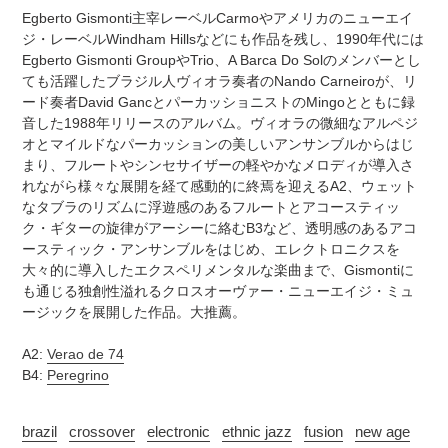
追
さ
Egberto Gismonti主宰レーベルCarmoやアメリカのニューエイ
加
れ
ジ・レーベルWindham Hillsなどにも作品を残し、1990年代には
す
ま
Egberto Gismonti GroupやTrio、A Barca Do Solのメンバーとし
る
す
ても活躍したブラジル人ヴィオラ奏者のNando Carneiroが、リ
コ
ード奏者David GancとパーカッショニストのMingoとともに録
ン
音した1988年リリースのアルバム。ヴィオラの微細なアルペジ
デ
オとマイルドなパーカッションの美しいアンサンブルからはじ
ィ
まり、フルートやシンセサイザーの軽やかなメロディが導入さ
シ
れながら様々な展開を経て感動的に終焉を迎えるA2、ウェット
ョ
なタブラのリズムに浮遊感のあるフルートとアコースティッ
ン
ク・ギターの旋律がアーシーに絡むB3など、透明感のあるアコ
表
ースティック・アンサンブルをはじめ、エレクトロニクスを
記
大々的に導入したエクスペリメンタルな楽曲まで、Gismontiに
に
も通じる独創性溢れるクロスオーヴァー・ニューエイジ・ミュ
つ
ージックを展開した作品。大推薦。
い
て
A2:
Verao de 74
B4:
Peregrino
brazil
crossover
electronic
ethnic jazz
fusion
new age