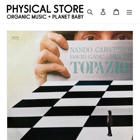
コ
ン
検索
ログイン
カート
テ
ン
ツ
に
ス
キ
ッ
プ
す
る