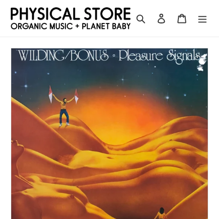
コ
ン
検索
ログイン
カート
テ
ン
ツ
に
ス
キ
ッ
プ
す
る