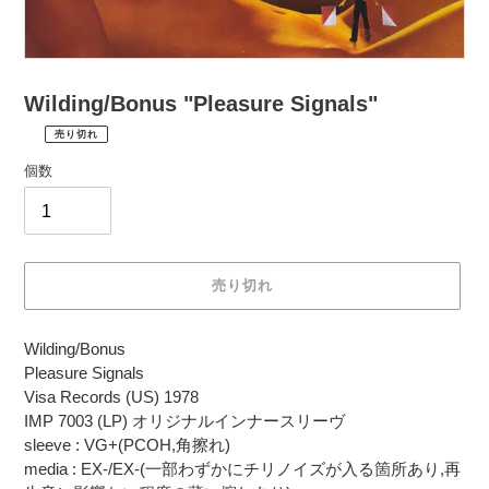
Wilding/Bonus "Pleasure Signals"
売り切れ
¥1,980
通
税
個数
常
込
価
配
送
格
料
は
売り切れ
購
入
カ
手
Wilding/Bonus
ー
続
Pleasure Signals
ト
き
Visa Records (US) 1978
に
時
IMP 7003 (LP) オリジナルインナースリーヴ
商
に
sleeve : VG+(PCOH,角擦れ)
品
計
media : EX-/EX-(一部わずかにチリノイズが入る箇所あり,再
を
算