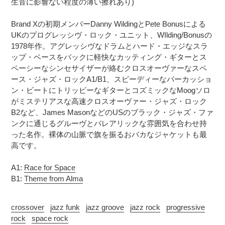
生音に影響ない程度の薄い擦れあり)
追
さ
加
れ
Brand Xの初期メンバーDanny WildingとPete Bonusによる
す
ま
UKのプログレッシヴ・ロック・ユニット、WIlding/Bonusの
る
す
1978年作。アグレッシヴなドラムとハード・エッジなスラ
コ
ップ・ベースをバックに軽快なカッティング・ギターとス
ン
ペーシーなシンセサイザーが絡むクロスオーヴァーなスペ
デ
ース・ジャズ・ロックA1/B1、スピーディーなパーカッショ
ィ
ン・ビートにトリッピーなギターとコズミックなMoogソロ
シ
がミステリアスな高速クロスオーヴァー・ジャズ・ロック
ョ
B2など、James MasonなどのUSのブラック・ジャズ・ファ
ン
ンクに通じるグルーヴとバレアリックな雰囲気を合わせ持
表
記
った名作。裸体の山脈で旗を振るおバカなジャケットも最
に
高です。
つ
い
A1:
Race for Space
て
B1:
Theme from Alma
crossover
jazz funk
jazz groove
jazz rock
progressive
rock
space rock