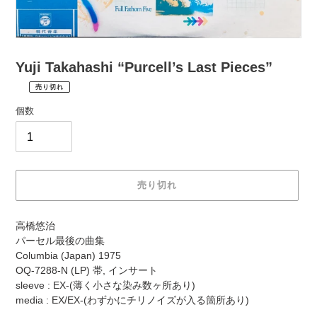
Yuji Takahashi “Purcell’s Last Pieces”
売り切れ
¥2,970
通
税
個数
常
込
価
配
送
格
料
は
売り切れ
購
入
カ
手
高橋悠治
ー
続
パーセル最後の曲集
ト
き
Columbia (Japan) 1975
に
時
OQ-7288-N (LP) 帯, インサート
商
に
sleeve : EX-(薄く小さな染み数ヶ所あり)
品
計
media : EX/EX-(わずかにチリノイズが入る箇所あり)
を
算