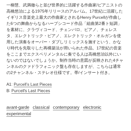
追
さ
一柳慧、武満徹らと並び世界的に活躍する作曲家/ピアニストの
加
れ
高橋悠治による1975年リリースのアルバム。17世紀に活躍した
す
ま
イギリス音楽史上最大の作曲家とされるHenry Purcellが作曲し
る
す
た6つの舞曲からなるハープシコード作品「組曲第2番ト短調」
コ
を素材に、クラヴィコード、チェンバロ、ピアノ、チェレス
ン
タ、エレクトリック・ピアノ、エレクトリック・オルガンを使
デ
用した演奏をオーバー・ダブしリミックスを施すという、かな
ィ
り時代を先取りした再構築法が用いられた作品。17世紀の音楽
シ
をここまでエクスペリメンタルに奏でる人は高橋悠治以外にい
ョ
ないのではないでしょうか。制作当時の意図が反映された4チャ
ン
ンネルのクァドラフォニック盤も存在しますが、こちらは通常
表
の2チャンネル・ステレオ仕様です。帯/インサート付き。
記
に
A1:
Purcell’s Last Pieces
つ
B:
Purcell’s Last Pieces
い
て
avant-garde
classical
contemporary
electronic
experimental