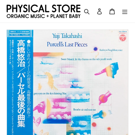
コ
ン
検索
ログイン
カート
テ
ン
ツ
に
ス
キ
ッ
プ
す
る