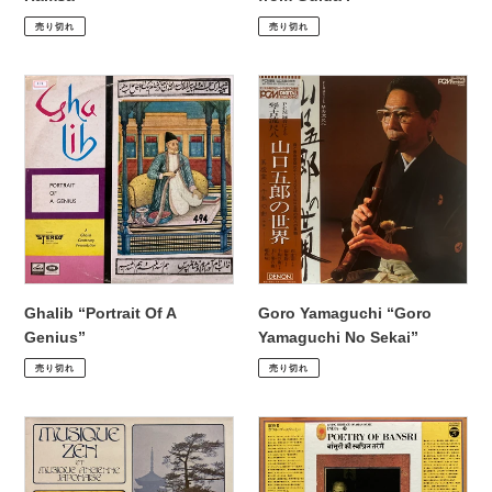
通
¥2,200
通
¥2,200
売り切れ
売り切れ
常
常
価
価
Ghalib
Goro
格
格
“Portrait
Yamaguchi
Of
“Goro
A
Yamaguchi
Genius”
No
Sekai”
Ghalib “Portrait Of A
Goro Yamaguchi “Goro
Genius”
Yamaguchi No Sekai”
通
¥3,300
通
¥5,940
売り切れ
売り切れ
常
常
価
価
Goro
Gour
格
格
Yamaguchi,
Goswami
Hoemei
“Poetry