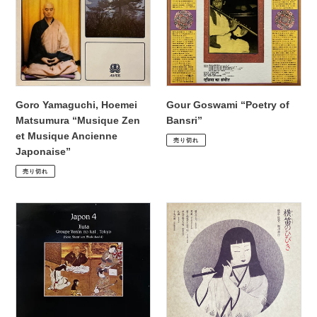
Matsumura
of
“Musique
Bansri”
Zen
et
Musique
Ancienne
Japonaise”
Goro Yamaguchi, Hoemei
Gour Goswami “Poetry of
Matsumura “Musique Zen
Bansri”
通
¥1,980
et Musique Ancienne
売り切れ
常
Japonaise”
価
通
¥2,200
売り切れ
格
常
価
Groupe
Hiroyuki
格
Yonin
Koinuma
No
“Yoh-
Kai
Joh
“Japon
No
4
Hibiki”
-