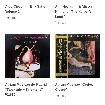
Aldo Ciccolini “Erik Satie
Ann Heymann & Alison
Volume 2”
Kinnaird “The Harper’s
通
¥3,960
Land”
売り切れ
常
通
¥1,980
売り切れ
価
常
格
価
Atrium
Atrium
格
Musicae
Musicae
de
“Codex
Madrid
Gluteo”
“Tarentule
~
Tarentelle”
Atrium Musicae de Madrid
Atrium Musicae “Codex
“Tarentule ~ Tarentelle”
Gluteo”
通
¥3,300
通
¥2,970
売り切れ
常
常
価
価