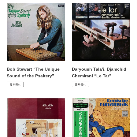
格
Bob
格
Daryoush
Stewart
Tala’i,
“The
Djamchid
Unique
Chemirani
Sound
“Le
of
Tar”
the
Psaltery”
Bob Stewart “The Unique
Daryoush Tala’i, Djamchid
Sound of the Psaltery”
Chemirani “Le Tar”
通
¥9,900
通
¥2,530
売り切れ
売り切れ
常
常
価
価
Eduardo
Faramarz
格
格
Niebla,
Payvar
Antonio
und
Forcione
Sein
“Celebration”
Ensemble
“Persische