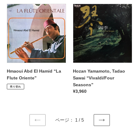
価
価
Hmaoui
Hozan
格
格
Abd
Yamamoto,
El
Tadao
Hamid
Sawai
“La
“Vivaldi/Four
Flute
Seasons”
Oriente”
Hmaoui Abd El Hamid “La
Hozan Yamamoto, Tadao
Flute Oriente”
Sawai “Vivaldi/Four
通
¥1,980
Seasons”
売り切れ
常
通
¥3,960
価
常
格
価
格
ページ： 1 / 5
前
次
の
の
ペ
ペ