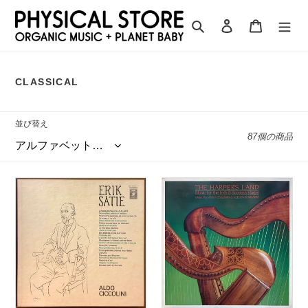
コ
ン
検索
ログイン
カート
テ
ン
ツ
CLASSICAL
に
ス
キ
並び替え
ッ
87個の商品
プ
す
る
Aldo
Ann
Ciccolini
Heymann
“Erik
&
Satie
Alison
Volume
Kinnaird
2”
“The
Harper’s
Land”