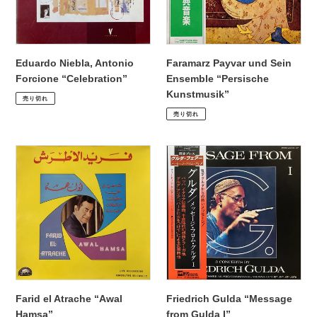
Kunstmusik”
Eduardo Niebla, Antonio
Faramarz Payvar und Sein
Forcione “Celebration”
Ensemble “Persische
通
¥2,530
Kunstmusik”
売り切れ
常
通
¥1,980
売り切れ
価
常
格
価
Farid
Friedrich
格
el
Gulda
Atrache
“Message
“Awal
from
Hamsa”
Gulda
I”
Farid el Atrache “Awal
Friedrich Gulda “Message
Hamsa”
from Gulda I”