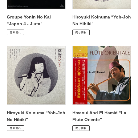
Jiuta”
Groupe Yonin No Kai
Hiroyuki Koinuma “Yoh-Joh
“Japon 4 - Jiuta”
No Hibiki”
通
¥2,200
通
¥1,980
売り切れ
売り切れ
常
常
価
価
Hiroyuki
Hmaoui
格
格
Koinuma
Abd
“ Yoh-
El
Joh
Hamid
No
“La
Hibiki”
Flute
Oriente”
Hiroyuki Koinuma “ Yoh-Joh
Hmaoui Abd El Hamid “La
No Hibiki”
Flute Oriente”
通
¥2,530
通
¥1,980
売り切れ
売り切れ
常
常